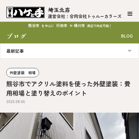
埼玉北店
運営会社：合同会社トゥルーカラーズ
熊谷市
行田市
桶川市
を中心に
や
周辺で対応可能！
ブログ
BLOG
最新記事
外壁塗装 相場
熊谷市でアクリル塗料を使った外壁塗装：費
用相場と塗り替えのポイント
2025.08.06