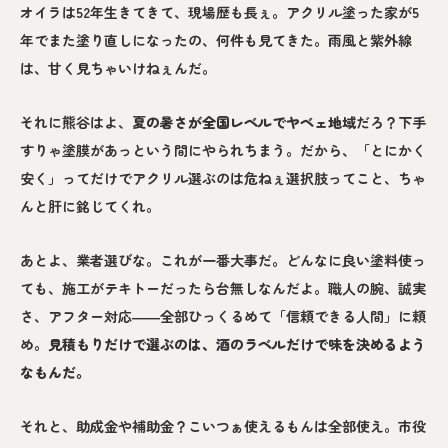
オイラは52年生きてきて、現場歴も長ぇ。アクリル塗った家が5
年でまた塗り直しになったの、何件も見てきた。雨風と紫外線
は、甘く見ちゃいけねぇんだ。
それに熊谷はよ、
夏の暑さが全国レベルでヤベェ地域
だろ？下手
すりゃ塗膜があっという間にやられちまう。だから、「とにかく
安く」ってだけでアクリル選ぶのは危ねぇ選択肢ってこと、ちゃ
んと肝に銘じてくれ。
あとよ、業者選びな。これが一番大事だ。どんなに良い塗料使っ
ても、施工がテキトーだったら台無しなんだよ。職人の腕、誠実
さ、アフター対応――全部ひっくるめて「信頼できる人間」に頼
め。
見積もりだけで選ぶのは、酒のラベルだけで味を決めるよう
なもんだ。
それと、助成金や補助金？こいつぁ使えるもんは全部使え。市役