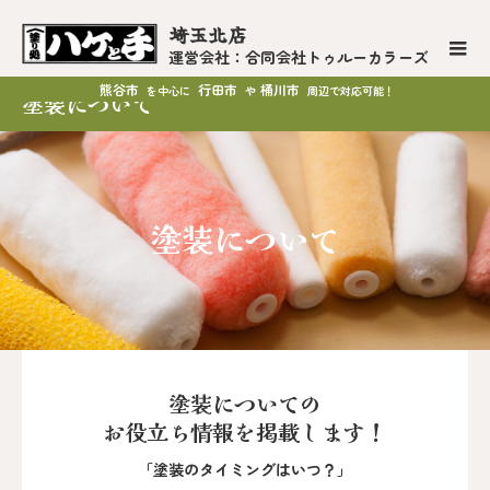
埼玉北店
運営会社：合同会社トゥルーカラーズ
熊谷市
行田市
桶川市
を中心に
や
周辺で対応可能！
塗装について
塗装について
塗装についての
お役立ち情報を掲載します！
「塗装のタイミングはいつ？」