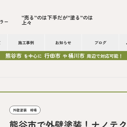
”売る”のは下手だが”塗る”のは
ラー
上々
て
施工事例
お知らせ
ブログ
熊谷市
行田市
桶川市
を中心に
や
周辺で対応可能！
外壁塗装 相場
熊谷市で外壁塗装！ナノテ