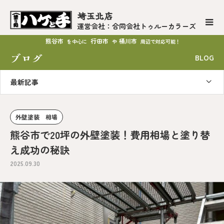
埼玉北店
運営会社：合同会社トゥルーカラーズ
熊谷市
行田市
桶川市
を中心に
や
周辺で対応可能！
ブログ
BLOG
最新記事
外壁塗装 相場
熊谷市で20坪の外壁塗装！費用相場と塗り替
え成功の秘訣
2025.09.30