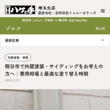
埼玉北店
運営会社：合同会社トゥルーカラーズ
熊谷市
行田市
桶川市
を中心に
や
周辺で対応可能！
ブログ
BLOG
最新記事
外壁塗装 相場
熊谷市で外壁塗装・サイディングをお考えの
方へ｜費用相場と最適な塗り替え時期
2025.12.19