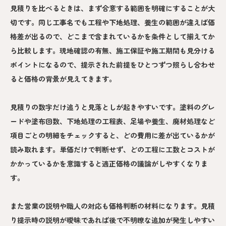
見積りを比べるときは、まず合意する範囲を明確にすることが大
切です。同じ工事名でも工程や下地処理、養生の範囲が違えば価
格差が出るので、どこまで含まれているかを条件として揃えてか
ら比較します。現地確認の有無、施工保証や施工期間も見分ける
ポイントになるので、提示された前提をひとつずつ照らし合わせ
ると価格の背景が見えてきます。
見積りの数字だけ追うと見落としが起きやすいです。塗料のグレ
ードや塗布回数、下地処理の工程表、足場や養生、廃材処理など
項目ごとの明細をチェックすると、どの費用に差が出ているかが
読み取れます。単価だけで判断せず、どの工程に工数とコストが
かかっているかを意識すると適正価格の議論がしやすくなりま
す。
また営業の説明や職人の対応も価格判断の材料になります。見積
り提示時の説明が曖昧であれば後で不明瞭な追加が発生しやすい