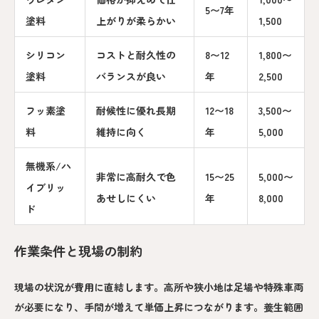
5〜7年
塗料
上がりが柔らかい
1,500
シリコン
コストと耐久性の
8〜12
1,800〜
塗料
バランスが良い
年
2,500
フッ素塗
耐候性に優れ長期
12〜18
3,500〜
料
維持に向く
年
5,000
無機系/ハ
非常に高耐久で色
15〜25
5,000〜
イブリッ
あせしにくい
年
8,000
ド
作業条件と現場の制約
現場の状況が費用に直結します。高所や狭小地は足場や特殊車両
が必要になり、手間が増えて単価上昇につながります。養生範囲