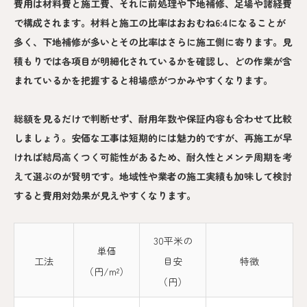
費用は材料費と施工費、それに前処理や下地補修、足場や諸経費
で構成されます。材料と施工の比率はおおむね6:4になることが
多く、下地補修が多いとその比率はさらに施工側に寄ります。見
積もりでは各項目が明細化されているかを確認し、どの作業が含
まれているかを把握すると相場感がつかみやすくなります。
総額を見るだけで判断せず、耐用年数や保証内容も合わせて比較
しましょう。安価な工事は短期的には魅力的ですが、再施工が早
ければ結局高くつく可能性があるため、耐久性とメンテ周期を考
えて選ぶのが賢明です。地域性や業者の施工実績も加味して検討
すると費用対効果が見えやすくなります。
30平米の
単価
工法
目安
特徴
（円/m²）
（円）