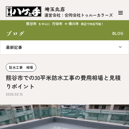
埼玉北店
運営会社：合同会社トゥルーカラーズ
熊谷市
行田市
桶川市
を中心に
や
周辺で対応可能！
ブログ
BLOG
最新記事
防水工事 相場
熊谷市での30平米防水工事の費用相場と見積
りポイント
2026.02.15