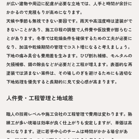
が広い建物や周辺に配慮が必要な立地では、人手と時間が余計に
かかるので見積もりが高めになります。
天候や季節も無視できない要因です。雨天や高湿度時は塗装がで
きないことがあり、施工日程の調整で人件費や仮設費が膨らむこ
とがあります。冬季では乾燥条件を確保するための工夫が必要に
なり、加温や乾燥期間の管理でコスト増になると考えましょう。
下地の痛み具合も費用差を生みます。ひび割れ補修、モルタルの
欠損補修、錆の除去などが必要だと工程が増えます。表面的な再
塗装では済まない案件は、その場しのぎを避けるためにも適切な
下地処理を優先すると長期的に見て安心感が高まります。
人件費・工程管理と地域差
職人の技術レベルや施工会社の工程管理で費用は変わります。熟
練工が多い現場は効率が良く仕上がりも安定しますが、単価は高
めになります。逆に若手中心のチームは時間がかかる場合があ