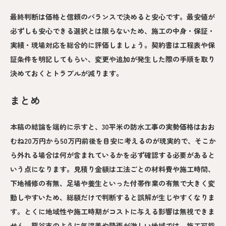
最終判断は価格と信頼のバランスで決めると安心です。最安値が
必ずしも安心できる選択とは限らないため、施工の中身・保証・
実績・現場対応を総合的に評価しましょう。契約書は工程表や保
証条件を明記してもらい、変更や追加が発生した際の手順を取り
決めておくとトラブルが減ります。
まとめ
本稿の結論を端的に示すと、30平米の防水工事の実勢価格はおお
むね20万円から50万円前後を目安に考えるのが現実的で、そこか
ら外れる場合は何が含まれているかを必ず確認する必要があると
いう点になります。見積り金額は工法ごとの材料費や施工時間、
下地補修の有無、足場や養生といった付帯作業の有無で大きく変
動しやすいため、総額だけで判断すると誤解が生じやすくなりま
す。とくに地域性や施工時期がコストに与える影響は無視できま
せん。熊谷市のように気温差や降雨が激しい地域では、施工可能