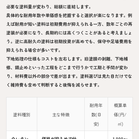
必要な塗料量が変わり、総額に直結します。
具体的な耐用年数や単価感を把握すると選択が楽になります。例
えば耐用が短い塗料は初期費用が抑えられる一方、数年ごとの再
塗装が必要になり、長期的には高くつくことがあると考えましょ
う。逆に高耐久の塗料は初期投資が高めでも、保守や足場費用を
抑えられる場合が多いです。
下地処理の仕様もコストを左右します。旧塗膜の剥離、下地補
修、錆止めといった工程をどこまで行うかで工期と手間が変わ
り、材料費以外の部分で差が出ます。塗料選びは見た目だけでな
く維持費も含めて判断すると後悔を減らせます。
耐用年
概算単
塗料種別
主な特徴
数(目
価(円/
安)
㎡)
ウレタン
価格が抑えめで仕
1,000〜