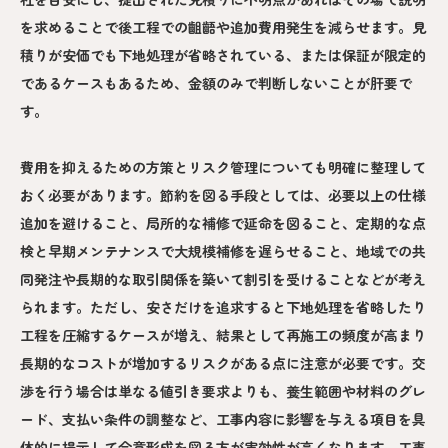
を求めることで後工程での齟齬や追加費用発生を減らせます。見
積りが安価でも下地処理が省略されている、または保証が限定的
であるケースもあるため、金額のみで判断しないことが肝要で
す。
費用を抑えるための方策とリスク管理についても明確に整理して
おく必要があります。節約を図る手段としては、必要以上の仕様
追加を避けること、局所的な補修で延命を図ること、定期的な点
検と早期メンテナンスで大規模補修を遅らせること、地域での共
同発注や長期的な取引関係を築いて割引を受けることなどが考え
られます。ただし、安さだけを追求すると下地処理を省略したり
工程を圧縮するケースが増え、結果として再施工の頻度が高まり
長期的なコストが増加するリスクがある点に注意が必要です。交
渉を行う場合は単なる値引き要求よりも、養生範囲や材料のグレ
ード、支払い条件の調整など、工事内容に影響を与える項目を具
体的に提示して合意形成を図る方が実効性が高くなります。工事