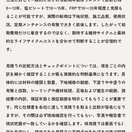
8〜12年、塩ビシートで10〜15年、FRPで10〜20年程度と見積も
ることが可能ですが、実際の耐用は下地状態、施工品質、使用状
況、定期メンテナンスの有無で大きく前後します。したがって初
期費用だけに着目するのではなく、期待する維持サイクルと最終
的なライフサイクルコストを合わせて判断することが合理的で
す。
見積りの比較方法とチェックポイントについては、項目ごとの内
訳を細かく確認することが最も実務的な判断基準になります。具
体的には材料の種類と数量、下地補修の範囲、下塗りや中塗りの
有無と回数、シーリングや廃材処理、足場および養生の範囲、諸
経費の内訳、保証年数と保証範囲を明示してもらうことが重要で
す。同じ仕様書を各社に渡して見積りを取ると比較が容易になり
ますが、その際は必ず現地確認を行ってもらい、写真や報告書で
現状把握が一致しているかを確認します。相見積りは最低でも3
社を目安にし、提出された見積りに不明点があればその場で説明