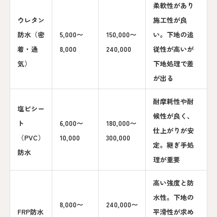
柔軟性があり
ウレタン
施工性が良
防水（密
5,000〜
150,000〜
い。下地の追
着・通
8,000
240,000
従性が高いが
気）
下地処理で差
が出る
耐摩耗性や耐
塩ビシー
候性が良く、
ト
6,000〜
180,000〜
仕上がりが安
（PVC）
10,000
300,000
定。継ぎ手処
防水
理が重要
高い強度と防
水性。下地の
8,000〜
240,000〜
FRP防水
平滑性が求め