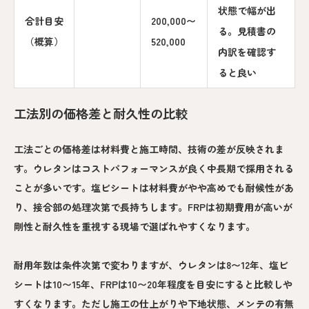
状態で幅が出
合計目安
200,000〜
る。見積書の
（概算）
520,000
内訳を確認す
ると良い
工法別の価格差と耐久性の比較
工法ごとの価格差は材料費と施工時間、技術の差が反映されま
す。ウレタンはコストパフォーマンスが良く中長期で採用される
ことが多いです。塩ビシートは材料費がやや高めでも耐候性があ
り、接合部の処理次第で長持ちします。FRPは初期費用が高いが
剛性と耐久性を重視する現場で選ばれやすくなります。
耐用年数は条件次第で変わりますが、ウレタンは8〜12年、塩ビ
シートは10〜15年、FRPは10〜20年程度を目安にすると比較しや
すくなります。ただし施工の仕上がりや下地状態、メンテの有無