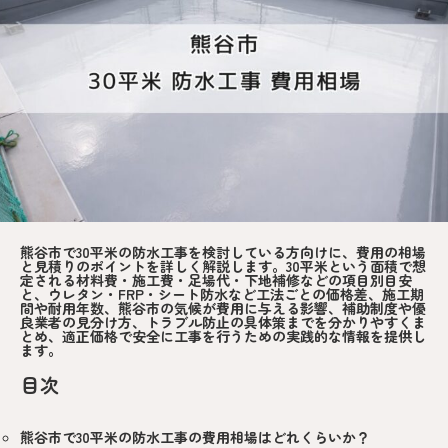
熊谷市で30平米の防水工事を検討している方向けに、費用の相場
と見積りのポイントを詳しく解説します。30平米という面積で想
定される材料費・施工費・足場代・下地補修などの項目別目安
と、ウレタン・FRP・シート防水など工法ごとの価格差、施工期
間や耐用年数、熊谷市の気候が費用に与える影響、補助制度や優
良業者の見分け方、トラブル防止の具体策までを分かりやすくま
とめ、適正価格で安全に工事を行うための実践的な情報を提供し
ます。
目次
熊谷市で30平米の防水工事の費用相場はどれくらいか？