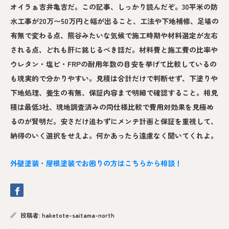
オイラぁ吉井亀吉だ。この記事、しっかり読んだぞ。30平米の防
水工事が20万〜50万円と幅が出ること、工法や下地補修、足場の
有無で変わる点、熊谷みたいな気候で施工時期や材料選定が左右
される点、どれも肝に銘じるべき話だ。材料費と施工費の比率や
ウレタン・塩ビ・FRPの耐用年数の目安を挙げて比較しているの
も現実的で分かりやすい。見積は合計だけで判断せず、下塗りや
下地処理、養生の有無、保証内容まで明細で確認すること。相見
積は最低3社、現地調査済みの同仕様比較で費用対効果を見極め
るのが賢明だ。安さだけ追わずにメンテ計画と保証を重視して、
納得のいく選択をせえよ。何かあったら遠慮なく聞いてくれよ。
外壁塗装・屋根塗装でお困りの方はこちらから相談！
投稿者:
haketote-saitama-north