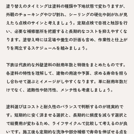
塗り替えのタイミングは塗料の種類や下地状態で変わりますが、
外観のチョーキングやひび割れ、シーリングの硬化や剥がれが見
えたら点検のサインと考えましょう。定期点検で目視と触診を行
い、必要な補修箇所を把握すると長期的なコストを抑えやすくな
ります。塗替え時には足場や養生の計画も含め、作業性と仕上が
りを両立するスケジュールを組みましょう。
下表は代表的な外壁塗料の耐用年数と特徴をまとめたものです。
各塗料の特性を理解して、建物の用途や予算、求める寿命を照ら
し合わせて選ぶとイメージがしやすくなります。単に耐用年数だ
けでなく、遮熱性や防汚性、メンテ性も考慮しましょう。
塗料選びはコストと耐久性のバランスで判断するのが現実的で
す。短期的に安く済ませる選択と、長期的に頻度を減らす選択と
で総費用が変わるため、ライフサイクルで比較して考えるのが良
いです。施工後も定期的な洗浄や部分補修で寿命を伸ばせる点を