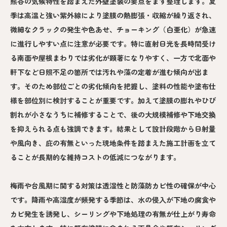
熊谷の気候特性を踏まえた外壁塗装の要点をまず整理します。夏
季は高温と強い紫外線により塗膜の熱膨張・収縮が繰り返され、
微細なクラックの発生や色あせ、チョーキング（白亜化）が急速
に進行しやすい点に注意が必要です。特に直射日光を長時間受け
る南面や屋根まわりでは劣化が顕著になりやすく、一方で北面や
軒下など日照不足の箇所では汚れや藻の定着が進む傾向が出ま
す。そのため部位ごとの劣化傾向を把握し、塗料の性能や塗布仕
様を部位別に検討することが重要です。加えて塗膜の膨れやひび
割れが小さなうちに補修することで、後の大規模補修や下地交換
を抑えられる点も強調できます。結果として設計段階から日射量
や風向き、庇の有無といった現地条件を踏まえた施工計画を立て
ることが長期的な維持コストの低減につながります。
梅雨や台風期に関する対策は透湿性と防藻防カビ性の確保が中心
です。降雨や高湿度が頻発する季節は、水の侵入が下地の腐食や
カビ発生を誘発し、シーリングや下地処理の有無が仕上がり寿命