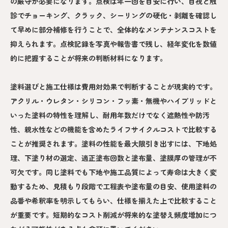
の厳守が必要になります。点検は年一回を目安に行い、目視と触
診でチョーキング、クラック、シーリングの硬化・剥離を確認し
て早めに部分補修を行うことで、全体的なメンテナンスコストを
抑えられます。点検記録を写真や報告書で残し、経年変化を数値
的に把握することが将来の判断材料になります。
塗料選びと施工仕様は費用対効果で判断することが現実的です。
アクリル・ウレタン・シリコン・フッ素・無機やハイブリッドと
いった塗料の特性を理解し、耐用年数だけでなく遮熱性や防汚
性、親水性などの機能を含めたライフサイクルコストで比較する
ことが推奨されます。塗料の性能を最大限引き出すには、下地処
理、下塗り材の選定、適正塗布回数と塗布量、塗膜厚の管理が不
可欠です。同じ塗料でも下地や施工品質によって寿命は大きく変
動するため、見積もり段階で工程表や塗布量の目安、使用塗料の
品番や希釈率を明示してもらい、仕様を揃えた上で比較すること
が重要です。短期的なコスト削減が将来的な塗替え頻度増加につ