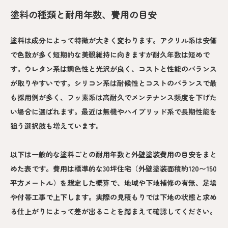
塗料の種類と耐用年数、費用の目安
塗料は成分によって特徴が大きく変わります。アクリル系は安価
で色数が多く短期的な美観維持に向きますが耐久年数は短めで
す。ウレタン系は調色性と光沢が良く、コストと性能のバランス
が取りやすいです。シリコン系は耐候性とコストのバランスで最
も採用例が多く、フッ素系は高耐久でメンテナンス頻度を下げた
い場合に選ばれます。最近は無機やハイブリッド系で長期性能を
狙う選択肢も増えています。
以下は一般的な塗料ごとの耐用年数と外壁塗装費用の目安をまと
めた表です。費用は標準的な30坪住宅（外壁塗装面積約120〜150
平方メートル）を想定した概算で、地域や下地補修の有無、足場
や付帯工事で上下します。実際の見積もりでは下地の状態と求め
る仕上がりによって差が出ることを踏まえて確認してください。