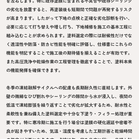
を左右します。特に既存塗膜に含まれる不具合や既存シーリング
の劣化を放置すると、再塗装後も短期間で問題が再発するリスク
が高まります。したがって下地の点検と正確な劣化診断を行い、
必要に応じて打ち替えや増し打ち、下地補修を施工の基本工程に
組み込むことが求められます。塗料選定の際には耐候性だけでな
く透湿性や防藻・防カビ性能を明確に評価し、仕様書にこれらの
機能を明記することで施工後の期待値を揃えることが有効です。
また高圧洗浄や乾燥作業の工程管理を徹底することで、塗料本来
の機能発揮を確保できます。
冬季の凍結融解サイクルへの配慮も長期耐久性に直結します。外
壁の微細なひび割れやシーリングの隙間から水が浸入し、夜間の
低温で凍結膨張を繰り返すことで劣化が拡大するため、耐水性と
柔軟性を兼ね備えた塗料選定や十分な下塗り・フィラー処理が重
要です。特に寒冷期に施工を行う場合は塗膜の硬化遅延や密着不
良が起きやすいため、気温・湿度を考慮した工期計画と乾燥時間