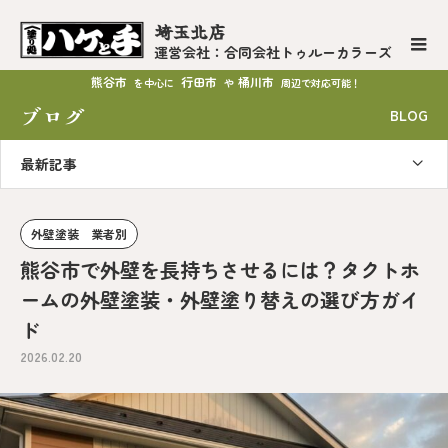
埼玉北店
運営会社：合同会社トゥルーカラーズ
熊谷市
行田市
桶川市
を中心に
や
周辺で対応可能！
ブログ
BLOG
最新記事
外壁塗装 業者別
熊谷市で外壁を長持ちさせるには？タクトホ
ームの外壁塗装・外壁塗り替えの選び方ガイ
ド
2026.02.20