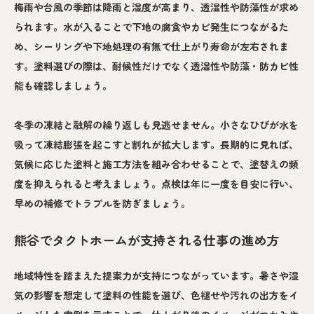
梅雨や台風の季節は降雨と湿度が高まり、透湿性や防藻性が求め
られます。水が入ることで下地の腐食やカビ発生につながるた
め、シーリングや下地処理の有無で仕上がり寿命が左右されま
す。塗料選びの際は、耐候性だけでなく透湿性や防藻・防カビ性
能も確認しましょう。
冬季の凍結と融解の繰り返しも見逃せません。小さなひびが水を
吸って凍結膨張を起こすと割れが拡大します。長期的に見れば、
気候に応じた塗料と施工方法を組み合わせることで、塗替えの頻
度を抑えられると考えましょう。点検は年に一度を目安に行い、
早めの補修でトラブルを防ぎましょう。
熊谷でタクトホームが支持される仕事の進め方
地域特性を踏まえた提案力が支持につながっています。暑さや湿
気の影響を想定して塗料の性能を選び、色褪せや汚れの出方をイ