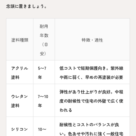
念頭に置きましょう。
耐用
年数
塗料種類
特徴・適性
（目
安）
アクリル
5〜7
低コストで短期保護向き。紫外線
塗料
年
や雨に弱く、早めの再塗装が必要
弾性があり仕上がりが良好。中程
ウレタン
7〜10
度の耐候性で住宅の外壁で広く使
塗料
年
われる
耐候性とコストのバランスが良
シリコン
10〜
い。色あせや汚れに強く一般住宅