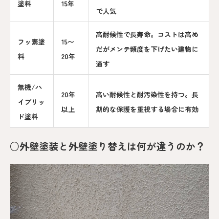
塗料
15年
で人気
高耐候性で長寿命。コストは高め
フッ素塗
15〜
だがメンテ頻度を下げたい建物に
料
20年
適す
無機/ハ
20年
高い耐候性と耐汚染性を持つ。長
イブリッ
以上
期的な保護を重視する場合に有効
ド塗料
○外壁塗装と外壁塗り替えは何が違うのか？