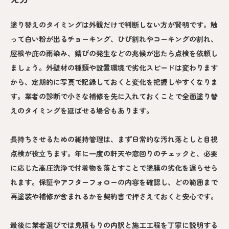
塗り替えのタイミングは外観だけで判断しない方が賢明です。触
って白い粉が出るチョーキング、ひび割れやコーキングの割れ、
屋根や庇の雨染み、錆びの発生などの兆候が出たら点検を依頼し
ましょう。外壁材の種類や設置環境で劣化スピードは変わります
から、定期的に写真で記録しておくと変化を把握しやすくなりま
す。業者の診断で小さな補修を先に入れておくことで全面塗り替
えのタイミングを延ばせる場合もあります。
長持ちさせるための維持管理は、まず日常的な汚れ落としと目視
点検が役立ちます。年に一度の軒天や窓回りのチェックと、必要
に応じた高圧洗浄で付着物を落とすことで塗膜の劣化を遅らせら
れます。保証やアフターフォローの内容を確認し、どの範囲まで
再塗装や補修が含まれるかを契約書で押さえておくと安心です。
最後に業者選びでは見積もりの内訳と施工工程を丁寧に説明する