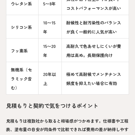
ウレタン系
5〜8年
コストパフォーマンスが高い
10〜15
耐候性と耐汚染性のバランス
シリコン系
年
が良く一般的に人気が高い
15〜20
高耐久で色あせしにくいが費
フッ素系
年
用は高め。長期保護向け
無機系（セ
20年以
極めて高耐候でメンテナンス
ラミック含
上
頻度を抑えたい場合に有効
む）
見積もりと契約で気をつけるポイント
見積もりは複数社から取ると相場感がつかめます。仕様書や工程
表、塗布量の目安が同条件で比較できれば費用の差が納得しやす