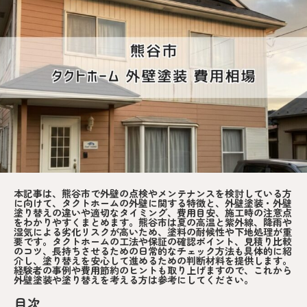
本記事は、熊谷市で外壁の点検やメンテナンスを検討している方
に向けて、タクトホームの外壁に関する特徴と、外壁塗装・外壁
塗り替えの違いや適切なタイミング、費用目安、施工時の注意点
をわかりやすくまとめます。熊谷市は夏の高温と紫外線、降雨や
湿気による劣化リスクが高いため、塗料の耐候性や下地処理が重
要です。タクトホームの工法や保証の確認ポイント、見積り比較
のコツ、長持ちさせるための日常的なチェック方法も具体的に紹
介し、塗り替えを安心して進めるための判断材料を提供します。
経験者の事例や費用節約のヒントも取り上げますので、これから
外壁塗装や塗り替えを考える方は参考にしてください。
目次