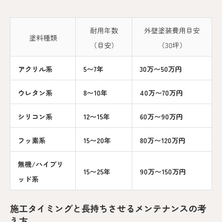
耐用年数
外壁塗装費用目安
塗料種類
（目安）
（30坪）
アクリル系
5〜7年
30万〜50万円
ウレタン系
8〜10年
40万〜70万円
シリコン系
12〜15年
60万〜90万円
フッ素系
15〜20年
80万〜120万円
無機/ハイブリ
15〜25年
90万〜150万円
ッド系
施工タイミングと長持ちさせるメンテナンスの考
え方