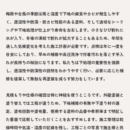
梅雨や台風の季節は雨と湿度で下地の腐食やカビが発生しやす
く、透湿性や防藻・防カビ性能のある塗料、そして適切なシーリ
ングや下地処理が仕上がり寿命を左右します。小さなひび割れに
水が入り、冬場の凍結で割れが拡大することもあるため、年間を
通した気候変化を考えた施工計画が必要です。点検は年に一度を
目安にしており、早めの補修や高圧洗浄で付着汚れを落とす手入
れが長持ちの秘訣になります。私たちは下処理の重要性を強調
し、透湿性や防藻性の説明をわかりやすく行い、必要に応じた補
修を提案して無駄な再塗装を減らす努力をしています。
見積もりや仕様の確認は特に神経を使うところです。外壁塗装と
塗り替えでは工程が違うため、下地補修の有無や下塗り材の選
定、塗布回数や塗布量、使用する塗料の品番や希釈率まで明記し
た書面で比較していただくことをおすすめします。施工管理は乾
燥時間や気温・湿度の記録を残し、工程ごとの写真で施主様と共