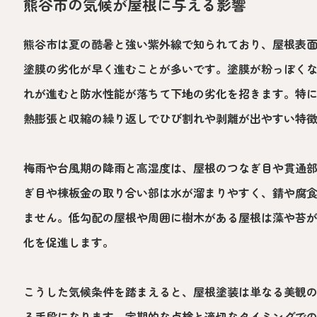
熊谷市の気候が屋根に与える影響
熊谷市は夏の酷暑と強い紫外線で知られており、屋根表
塗膜の劣化が早く進むことが多いです。塗膜が粉っぽく
れが進むと防水性能が落ちて下地の劣化を招きます。特
熱膨張と収縮の繰り返しでひび割れや剥離が出やすい特
梅雨や台風期の降雨と高湿度は、屋根のつなぎ目や貫通
ぎ目や棟板金の取り合い部は水が溜まりやすく、錆や腐
ません。低勾配の屋根や周囲に樹木がある屋根は藻や苔
化を促進します。
こうした気候条件を踏まえると、屋根塗装は単なる美観
る手段になります。定期的な点検と適切なタイミングで