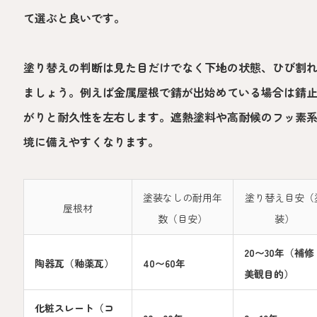
て選ぶと良いです。
塗り替えの判断は見た目だけでなく下地の状態、ひび割
ましょう。例えば金属屋根で錆が出始めている場合は錆
がりと耐久性を左右します。遮熱塗料や高耐候のフッ素
境に備えやすくなります。
塗装なしの耐用年
塗り替え目安（
屋根材
数（目安）
装）
20〜30年（補修
陶器瓦（釉薬瓦）
40〜60年
美観目的）
化粧スレート（コ