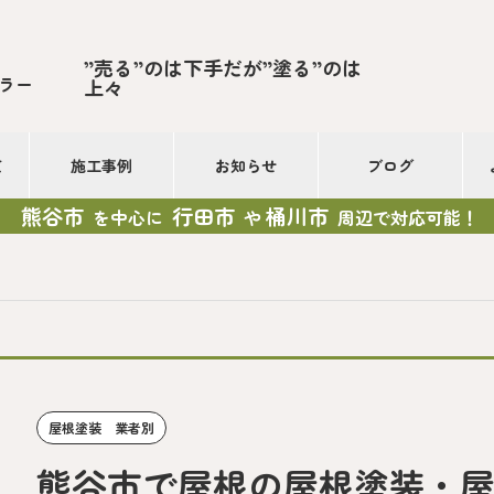
”売る”のは下手だが”塗る”のは
ラー
上々
て
施工事例
お知らせ
ブログ
熊谷市
行田市
桶川市
を中心に
や
周辺で対応可能！
屋根塗装 業者別
熊谷市で屋根の屋根塗装・