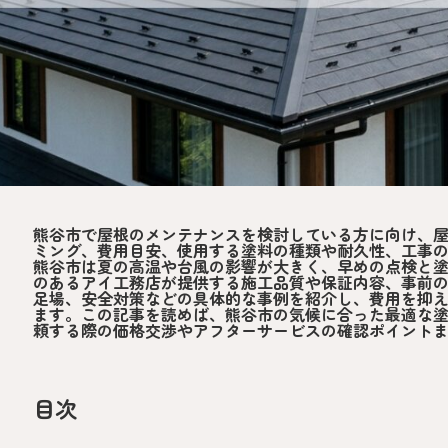
熊谷市で屋根のメンテナンスを検討している方に向け、
ミング、費用目安、使用する塗料の種類や耐久性、工事
熊谷市は夏の高温や台風の影響が大きく、早めの点検と
のあるアイ工務店が提供する施工品質や保証内容、事前
足場、安全対策などの具体的な事例を紹介し、費用を抑
ます。この記事を読めば、熊谷市の気候に合った最適な
頼する際の価格交渉やアフターサービスの確認ポイント
目次