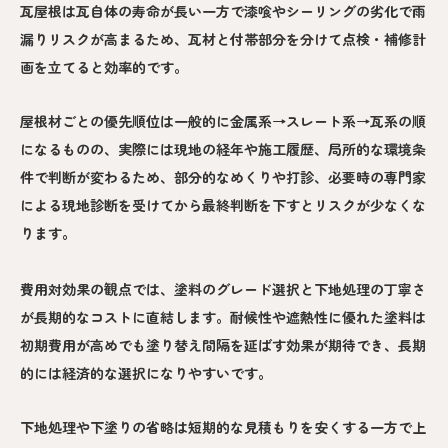
瓦屋根は瓦自体の寿命が長い一方で漆喰やシーリングの劣化で雨
漏りリスクが高まるため、瓦材と付帯部分を分けて点検・補修計
画を立てると効率的です。
屋根材ごとの優先順位は一般的に金属系→スレート系→瓦系の順
になるものの、実際には現地の経年や施工履歴、局所的な環境条
件で判断が変わるため、部分的なめくりや打診、必要時の専門家
による現地診断を受けてから最終判断を下すとリスクが少なくな
ります。
費用対効果の観点では、塗料のグレード選択と下地処理の丁寧さ
が長期的なコストに直結します。耐候性や遮熱性に優れた塗料は
初期費用が高めでも塗り替え間隔を延ばす効果が期待でき、長期
的には経済的な選択になりやすいです。
下地処理や下塗りの省略は短期的な見積もりを安くする一方で上