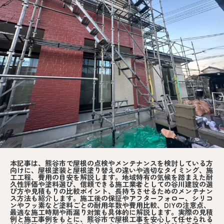
本記事は、熊谷市で屋根の点検やメンテナンスを検討している方
向けに、屋根塗装と屋根塗り替えの違いや適切なタイミング、施
工工程、費用の目安を解説します。地域特有の気候を踏まえた耐
久性評価や塗料選び、信頼できる施工業者としての谷川建設の選
び方や見積もりの比較ポイント、長持ちさせるためのメンテナン
ス方法も紹介します。施工後の保証やアフターフォロー、シリコ
ンやフッ素など塗料ごとの耐用年数や費用比較、DIYの注意点、
最適な施工時期や雨漏り対策も具体的に解説します。実際の見積
例と施工事例をもとに、熊谷市で屋根工事を安心して任せられる