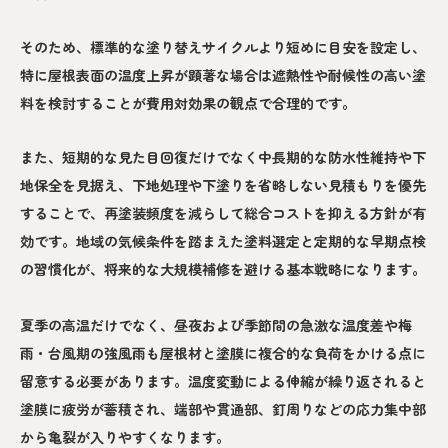
そのため、標準的な塗り替えサイクルより短めに目安を設定し、
特に屋根表面の温度上昇が顕著な場合は遮熱性や耐候性の高い塗
料を検討することが費用対効果の観点で合理的です。
また、短期的な見た目回復だけでなく中長期的な防水性維持や下
地保全を見据え、下地処理や下塗りを省略しない見積もりを優先
することで、再塗装頻度を減らして総合コストを抑える方針が有
効です。地域の気候条件を踏まえた塗料選定と定期的な早期点検
の習慣化が、将来的な大規模補修を避ける基本戦略になります。
夏季の高温だけでなく、昼夜および季節間の急激な温度差や梅
雨・台風期の強風雨も屋根材と塗膜に複合的な負荷をかける点に
留意する必要があります。温度変動による伸縮が繰り返されると
塗膜に疲労が蓄積され、端部や貫通部、釘周りなどの応力集中部
から亀裂が入りやすくなります。