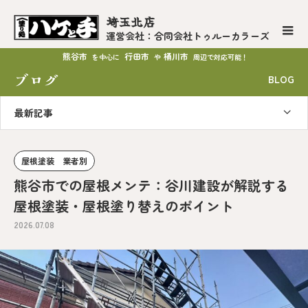
埼玉北店
運営会社：合同会社トゥルーカラーズ
熊谷市
行田市
桶川市
を中心に
や
周辺で対応可能！
ブログ
BLOG
最新記事
屋根塗装 業者別
熊谷市での屋根メンテ：谷川建設が解説する
屋根塗装・屋根塗り替えのポイント
2026.07.08