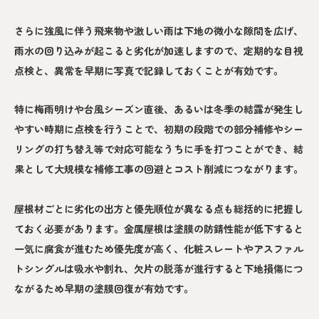
さらに強風に伴う飛来物や激しい雨は下地の微小な隙間を広げ、
雨水の回り込みが起こると劣化が加速しますので、定期的な目視
点検と、異常を早期に写真で記録しておくことが有効です。
特に梅雨明けや台風シーズン直後、あるいは冬季の結露が発生し
やすい時期に点検を行うことで、初期の段階での部分補修やシー
リングの打ち替え等で対応可能なうちに手を打つことができ、結
果として大規模な補修工事の回避とコスト削減につながります。
屋根材ごとに劣化の出方と優先順位が異なる点も総括的に把握し
ておく必要があります。金属屋根は塗膜の防錆性能が低下すると
一気に腐食が進むため優先度が高く、化粧スレートやアスファル
トシングルは吸水や割れ、欠片の脱落が進行すると下地損傷につ
ながるため早期の塗膜回復が有効です。