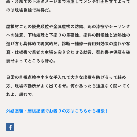
雨・台風での下地ダメージまで考慮してメンテ計画を立てよって
のは現場目線で納得だ。
屋根材ごとの優先順位や金属屋根の防錆、瓦の漆喰やシーリング
への注意、下地処理と下塗りの重要性、塗料の耐候性と遮熱性の
選び方も具体的で現実的だ。診断→補修→費用対効果の流れや写
真・仕様書で業者の主張を突き合わせる助言、契約書や保証を確
認せよってところも肝心。
日常の目視点検や小さな手入れで大きな出費を防げるって締め
方、現場の勘所がよく出てるぜ。何かあったら遠慮なく聞いてく
れよ、頼むで。
外壁塗装・屋根塗装でお困りの方はこちらから相談！