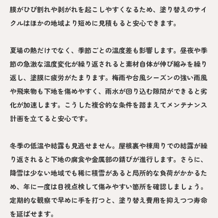
膜がひび割れや剥がれを起こしやすくなるため、塗り替えのサイ
クルはほかの地域より短めに見積もると安心できます。
夏場の熱だけでなく、季節ごとの温度差も影響します。昼夜や季
節の急激な温度変化が繰り返されると素材自体が伸び縮みを繰り
返し、塗膜に疲労がたまります。梅雨や台風シーズンの強い雨風
や飛来物も下地を傷めやすく、雨水が回り込む隙間ができると劣
化が加速します。こうした複合的な条件を踏まえてメンテナンス
計画を立てると安心です。
冬季の低温や結露も見逃せません。屋根裏や棟周りでの結露が繰
り返されると下地の腐食や金属部の錆びが進行します。さらに、
降雪は少ない地域でも稀に積雪があると局所的な負荷がかかるた
め、年に一度は目視点検して傷みやすい箇所を確認しましょう。
定期的な観察で早めに手を打つと、塗り替え費用を抑えつつ寿命
を延ばせます。