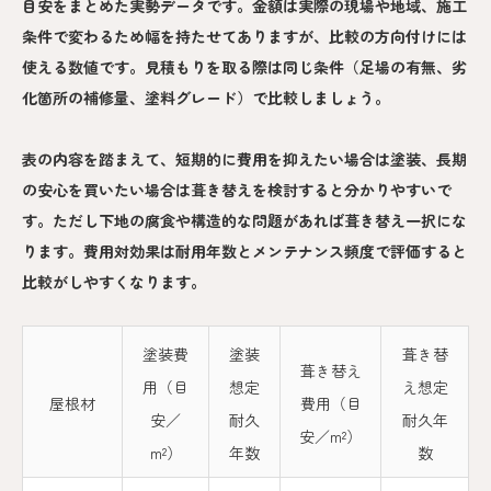
目安をまとめた実勢データです。金額は実際の現場や地域、施工
条件で変わるため幅を持たせてありますが、比較の方向付けには
使える数値です。見積もりを取る際は同じ条件（足場の有無、劣
化箇所の補修量、塗料グレード）で比較しましょう。
表の内容を踏まえて、短期的に費用を抑えたい場合は塗装、長期
の安心を買いたい場合は葺き替えを検討すると分かりやすいで
す。ただし下地の腐食や構造的な問題があれば葺き替え一択にな
ります。費用対効果は耐用年数とメンテナンス頻度で評価すると
比較がしやすくなります。
塗装費
塗装
葺き替
葺き替え
用（目
想定
え想定
屋根材
費用（目
安／
耐久
耐久年
安／m²）
m²）
年数
数