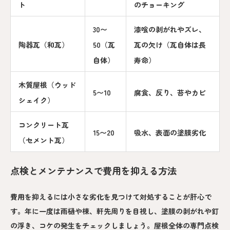
ト
のチョーキング
30〜
漆喰の剥がれやズレ、
陶器瓦（和瓦）
50（瓦
瓦の欠け（瓦自体は長
自体）
寿命）
木質屋根（ウッド
5〜10
腐食、反り、苔やカビ
シェイク）
コンクリート瓦
15〜20
吸水、表面の塗膜劣化
（セメント瓦）
点検とメンテナンスで費用を抑える方法
費用を抑えるには小さな劣化を見つけて対処することが肝心で
す。年に一度は雨樋や棟、軒先周りを目視し、塗膜の剥がれや釘
の浮き、コケの発生をチェックしましょう。屋根全体の専門点検