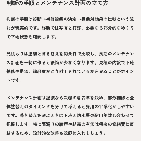
判断の手順とメンテナンス計画の立て方
判断の手順は診断→補修範囲の決定→費用対効果の比較という流
れが現実的です。診断では写真と打診、必要なら部分的なめくり
で下地状態を確認します。
見積もりは塗装と葺き替えを同条件で比較し、長期のメンテナン
ス計画を一緒に作ると後悔が少なくなります。見積の内訳で下地
補修や足場、諸経費がどう計上されているかを見ることがポイン
トです。
メンテナンス計画は塗装なら次回の目安年を決め、部分補修と全
体塗替えのタイミングを分けて考えると費用の平準化がしやすい
です。葺き替えを選ぶときは下地と防水層の耐用年数も合わせて
把握します。特に雨漏りの履歴や結露の有無は将来の修繕費に直
結するため、設計的な改善も視野に入れましょう。