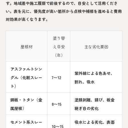
す。地域差や施工履歴で前後するので、目安として活用くださ
い。表を元に、優先度が高い箇所から点検や補修を進めると費用
対効果が高くなります。
塗り替
屋根材
え目安
主な劣化要因
（年）
アスファルトシン
紫外線による色あせ、
グル（化粧スレー
7〜12
割れ、吸水
ト）
鋼板・トタン（金
塗膜剥離、錆び、板金
8〜15
属屋根）
継ぎ目の劣化
セメント系スレー
吸水による劣化、表面
10〜15