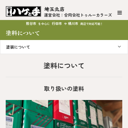
埼玉北店
運営会社：合同会社トゥルーカラーズ
熊谷市
行田市
桶川市
を中心に
や
周辺で対応可能！
塗料について
塗装について
塗料について
取り扱いの塗料