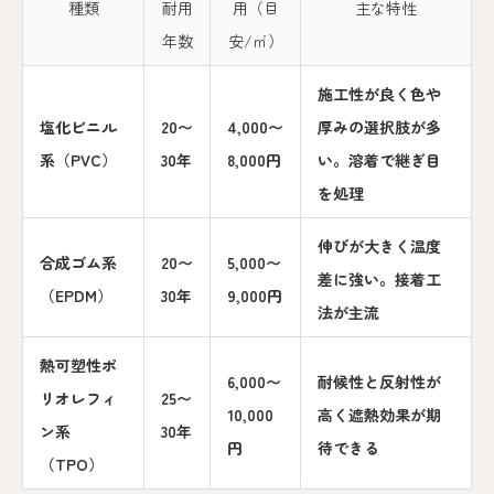
種類
耐用
用（目
主な特性
年数
安/㎡）
施工性が良く色や
塩化ビニル
20〜
4,000〜
厚みの選択肢が多
系（PVC）
30年
8,000円
い。溶着で継ぎ目
を処理
伸びが大きく温度
合成ゴム系
20〜
5,000〜
差に強い。接着工
（EPDM）
30年
9,000円
法が主流
熱可塑性ポ
6,000〜
耐候性と反射性が
リオレフィ
25〜
10,000
高く遮熱効果が期
ン系
30年
円
待できる
（TPO）