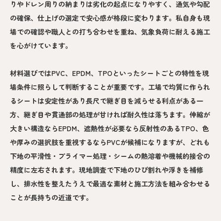
りやドレン周りの納まりは劣化の起点になりやすく、通気や勾配
の確保、仕上げの選定で安心感が格段に変わります。私自身も現
場での確認や職人との打ち合わせを重ね、気象負荷に耐える施工
を心がけています。
材料選びではPVC、EPDM、TPOといったシートごとの特性を現
場条件に照らして判断することが重要です。工場で均質に作られ
るシートは安定性があり長尺で継ぎ目を減らせる利点がある一
方、継ぎ目や貫通部の処理が甘ければ耐久性は落ちます。伸縮が
大きい構造ならEPDM、遮熱性が必要なら反射性のあるTPO、色
や厚みの選択肢を重視するならPVCが候補になりますが、どれも
下地の平滑性・プライマー処理・シームの熱溶着や機械的接合の
精度に左右されます。現地調査で下地のひび割れや浮きを補修
し、排水性を整えたうえで最適な素材と施工方法を組み合わせる
ことが長持ちの近道です。