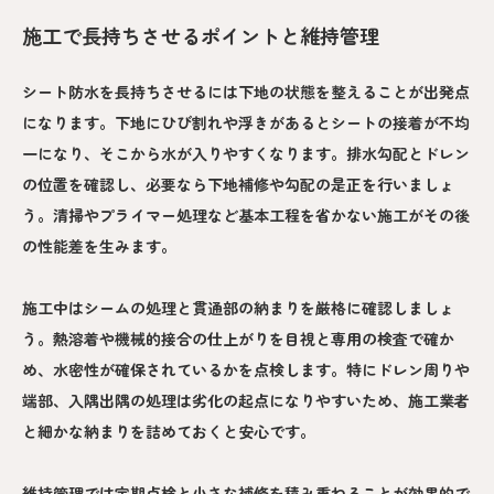
施工で長持ちさせるポイントと維持管理
シート防水を長持ちさせるには下地の状態を整えることが出発点
になります。下地にひび割れや浮きがあるとシートの接着が不均
一になり、そこから水が入りやすくなります。排水勾配とドレン
の位置を確認し、必要なら下地補修や勾配の是正を行いましょ
う。清掃やプライマー処理など基本工程を省かない施工がその後
の性能差を生みます。
施工中はシームの処理と貫通部の納まりを厳格に確認しましょ
う。熱溶着や機械的接合の仕上がりを目視と専用の検査で確か
め、水密性が確保されているかを点検します。特にドレン周りや
端部、入隅出隅の処理は劣化の起点になりやすいため、施工業者
と細かな納まりを詰めておくと安心です。
維持管理では定期点検と小さな補修を積み重ねることが効果的で