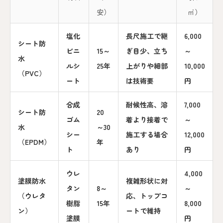
安）
㎡）
塩化
長尺施工で継
6,000
シート防
ビニ
15～
ぎ目少、立ち
～
水
ルシ
25年
上がりや細部
10,000
（PVC）
ート
は技術要
円
合成
耐候性高、溶
7,000
シート防
20
ゴム
着より接着で
～
水
～30
シー
施工する場合
12,000
（EPDM）
年
ト
あり
円
ウレ
4,000
塗膜防水
複雑形状に対
タン
8～
～
（ウレタ
応、トップコ
樹脂
15年
8,000
ン）
ートで維持
塗膜
円