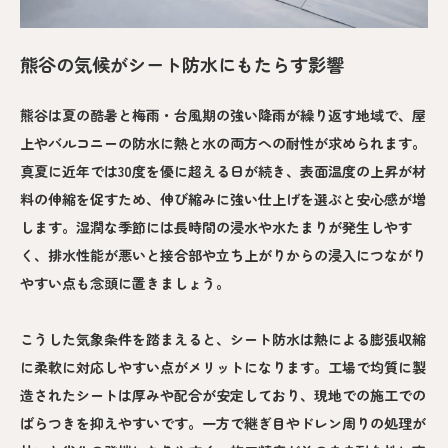
熊谷の気候がシート防水にもたらす影響
熊谷は夏の酷暑と梅雨・台風期の強い降雨が繰り返す地域で、屋
上やバルコニーの防水に熱と水の両方への耐性が求められます。
真夏に近年では30度を優に超える日が続き、表面温度の上昇が材
料の伸縮を促すため、伸び縮みに強い仕上げを選ぶと安心感が増
します。湿潤な季節には長時間の浸水や水たまりが発生しやす
く、排水性能が悪いと接合部や立ち上がりからの浸入につながり
やすい点も念頭に置きましょう。
こうした気象条件を踏まえると、シート防水は熱による膨張収縮
に柔軟に対応しやすい点がメリットになります。工場で均質に製
造されたシートは厚みや配合が安定しており、現地での施工での
ばらつきを抑えやすいです。一方で継ぎ目やドレン周りの処理が