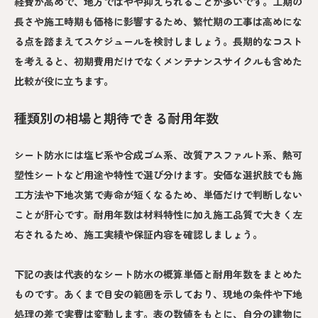
経費が高めで、地方ではやや抑えられることが多いです。工期の
長さや施工時期も価格に影響するため、繁忙期の工事は高めにな
る点を踏まえてスケジュールを検討しましょう。長期的なコスト
を考えると、初期費用だけでなくメンテナンスサイクルも含めた
比較が役に立ちます。
種類別の相場と期待できる耐用年数
シート防水には塩ビ系や合成ゴム系、改質アスファルト系、熱可
塑性シートなど用途や特性で選び分けます。安価な選択肢でも施
工方法や下地次第で寿命が短くなるため、単価だけで判断しない
ことが肝心です。耐用年数は材料特性に加え施工品質で大きく左
右されるため、施工実績や保証内容を確認しましょう。
下記の表は代表的なシート防水の概算単価と耐用年数をまとめた
ものです。あくまで目安の範囲を示しており、現地の条件や下地
処理の差で実費は変動します。表の数値をもとに、自分の建物に