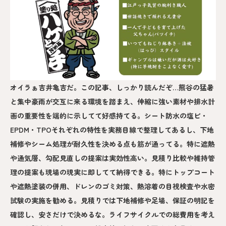
オイラぁ吉井亀吉だ。この記事、しっかり読んだぞ…熊谷の猛暑
と集中豪雨が交互に来る環境を踏まえ、伸縮に強い素材や排水計
画の重要性を端的に示してて好感持てる。シート防水の塩ビ・
EPDM・TPOそれぞれの特性を実務目線で整理してあるし、下地
補修やシーム処理が耐久性を決める点も筋が通ってる。特に遮熱
や通気層、勾配見直しの提案は実効性高い。見積り比較や維持管
理の提案も現場の現実に即してて納得できる。特にトップコート
や遮熱塗装の併用、ドレンのゴミ対策、熱溶着の目視検査や水密
試験の実施を勧める。見積りでは下地補修や足場、保証の明記を
確認し、安さだけで決めるな。ライフサイクルでの総費用を考え