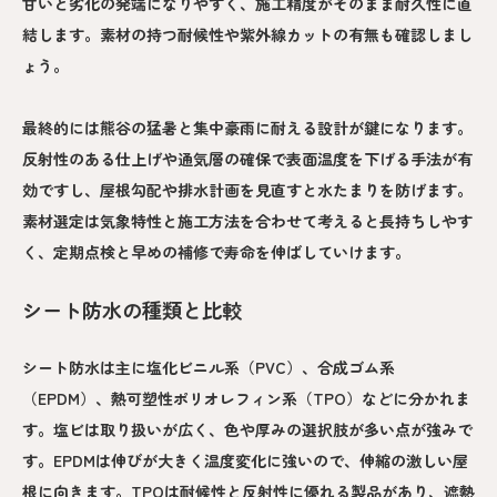
甘いと劣化の発端になりやすく、施工精度がそのまま耐久性に直
結します。素材の持つ耐候性や紫外線カットの有無も確認しまし
ょう。
最終的には熊谷の猛暑と集中豪雨に耐える設計が鍵になります。
反射性のある仕上げや通気層の確保で表面温度を下げる手法が有
効ですし、屋根勾配や排水計画を見直すと水たまりを防げます。
素材選定は気象特性と施工方法を合わせて考えると長持ちしやす
く、定期点検と早めの補修で寿命を伸ばしていけます。
シート防水の種類と比較
シート防水は主に塩化ビニル系（PVC）、合成ゴム系
（EPDM）、熱可塑性ポリオレフィン系（TPO）などに分かれま
す。塩ビは取り扱いが広く、色や厚みの選択肢が多い点が強みで
す。EPDMは伸びが大きく温度変化に強いので、伸縮の激しい屋
根に向きます。TPOは耐候性と反射性に優れる製品があり、遮熱