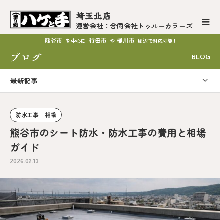
埼玉北店
運営会社：合同会社トゥルーカラーズ
熊谷市
行田市
桶川市
を中心に
や
周辺で対応可能！
ブログ
BLOG
最新記事
防水工事 相場
熊谷市のシート防水・防水工事の費用と相場
ガイド
2026.02.13