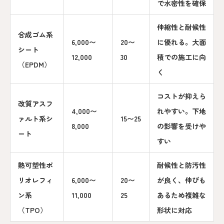
で水密性を確保
伸縮性と耐候性
合成ゴム系
6,000〜
20〜
に優れる。大面
シート
12,000
30
積での施工に向
（EPDM）
く
コストが抑えら
改質アスフ
4,000〜
れやすい。下地
ァルト系シ
15〜25
8,000
の影響を受けや
ート
すい
熱可塑性ポ
耐候性と防汚性
リオレフィ
6,000〜
20〜
が良く、伸びも
ン系
11,000
25
あるため複雑な
（TPO）
形状に対応