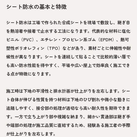
シート防水の基本と特徴
シート防水は工場で作られた合成シートを現場で敷設し、継ぎ目
を熱溶着や接着で止水する工法になります。代表的な材料に塩化
ビニル（PVC）、エチレン・プロピレン系ゴム（EPDM）、熱可
塑性ポリオレフィン（TPO）などがあり、素材ごとに伸縮性や耐
候性が異なります。シートを連続して貼ることで比較的薄い層で
も高い防水性能を得やすく、平場や広い屋上で効率良く施工でき
る点が特徴になります。
施工時は下地の平滑性と排水計画が仕上がりを左右します。シー
ト自体が伸びる性質を持つ材料は下地のひび割れや微小な動きに
追随しやすく、接合部の処理が適切なら高い耐久性を期待できま
す。一方で立ち上がり部や複雑な納まり、細かい貫通部は継ぎ手
や端部の処理が施工品質に直結するため、経験ある施工者の手際
が仕上がりを左右します。