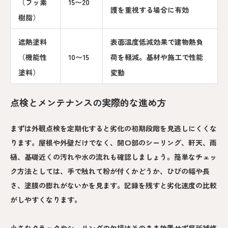
（フッ素
15〜20
護を重視する場合に有効
樹脂）
遮熱塗料
表面温度低減効果で建物熱負
（機能性
10〜15
荷を軽減。基材や施工で性能
塗料）
変動
点検とメンテナンスの実際的な進め方
まずは外観点検を定期化すると劣化の初期段階を見逃しにくくな
ります。屋根や外壁だけでなく、開口部のシーリング、軒天、雨
樋、基礎近くの汚れや水の流れも確認しましょう。簡単なチェッ
ク方法としては、手で触れて粉が付くかどうか、ひびの幅や長
さ、塗膜の膨れがないかを見ます。記録を残すと劣化速度の比較
がしやすくなります。