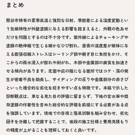
まとめ
熊谷市特有の夏季高温と強烈な日射、季節差による湿度変動とい
う気候特性が外壁塗膜に与える影響を踏まえると、外観の色あせ
だけを問題とするのは不十分です。紫外線によるチョーキングや
塗膜の熱伸縮で生じる細かなひび割れ、昼夜の温度差が躯体に与
える膨張収縮ストレスはシーリング部や継ぎ目に負担をかけ、そ
こからの雨水浸入が膨れや剥がれ、木部や金属部の腐食を加速さ
せる傾向があります。北面や庇の陰になる箇所ではコケ・藻の発
生が密着不良を助長し、サイディングの反りや金属部分の赤さび
といった複合的な劣化を招きやすい点も特徴です。本稿で示した
診断観点は、単なる見た目の評価に留まらず、下地の含水率や既
存塗膜の付着性を含めた総合的な評価を前提にする必要がある点
を強調しています。現地での目視と簡易試験を組み合わせ、劣化
因子を分離して把握することで、後段の施工仕様と費用見積もり
の精度が上がることを理解しておくと良いです。