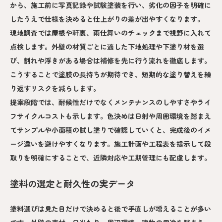
から、施工前に写真記録や試験塗装を行い、劣化の因子を明確に
したうえで仕様を決めると仕上がりの差が出やすくなります。
現地調査では屋根や軒裏、雨仕舞いのチェックまで視野に入れて
点検します。外壁の材質ごとに適した下地処理や下塗り材を選
び、割れや浮きがある場合は補修を先に行う流れを徹底します。
こうすることで塗膜の長持ちが期待でき、短期的な塗り替えを繰
り返すリスクを減らします。
提案段階では、耐候性だけでなくメンテナンスのしやすさやライ
フサイクルコストも示します。色決めは日射や周囲環境を踏まえ
てサンプルや小面積の試し塗りで確認していくと、完成後のイメ
ージ違いを避けやすくなります。施工計画や工程表を提示して段
取りを明確にすることで、近隣対応や工期管理にも配慮します。
塗料の選定と耐久性の実データ
塗料選びは見た目だけで決めると後で手直しが増えることが多い