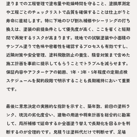
塗りまでの工程管理で塗布量や乾燥時間を守ること、塗膜厚測定
や工程ごとのチェックリストで品質を確保することは仕上がりと
寿命に直結します。特に下地のひび割れ補修やシーリングの打ち
換えは、塗装の前提条件として優先度が高く、ここを省くと短期
間で再発するリスクが高まります。現地での試験塗装や小面積の
サンプル塗りで色味や密着性を確認するプロセスも有効ですし、
近隣対策や安全管理、塗料飛散防止の養生、騒音対策まで含めた
施工計画を事前に提示してもらうことでトラブルを減らせます。
保証内容やアフターケアの範囲、1年・3年・5年程度の定期点検
スケジュールを契約段階で明示することも長期維持において重要
です。
最後に意思決定の実務的な指針を示すと、築年数、前回の塗料ラ
ンク、現況の劣化度合い、建物の用途や将来計画を総合的に勘案
して、局所補修で延命するか全面塗り替えで長期化を図るかを判
断するのが合理的です。見積りは塗料代だけで判断せず、足場