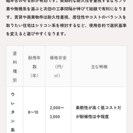
組み合わせる形が有効です。長期的な耐久性を重視するならフッ
素や無機系を選ぶと次回の工事間隔が伸びて総額で有利になりま
す。賃貸や商業物件は耐久性重視、居住性やコストのバランスを
取りたい住宅はシリコン系を検討するなど、使用目的で選択基準
を変えると選びやすくなります。
塗
耐用年
価格目安
料
数
（円/
主な特徴
種
（年）
㎡）
別
ウ
レ
2,000〜
柔軟性が高く低コストだ
タ
8〜10
3,000
が耐候性は中程度
ン
系