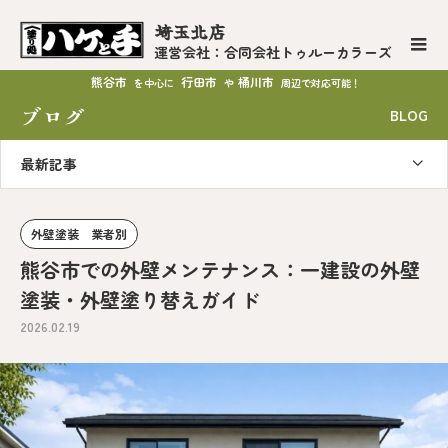
埼玉北店
運営会社：合同会社トゥルーカラーズ
熊谷市
行田市
桶川市
を中心に
や
周辺で対応可能！
ブログ
BLOG
最新記事
外壁塗装 業者別
熊谷市での外壁メンテナンス：一建設の外壁
塗装・外壁塗り替えガイド
2026.02.19