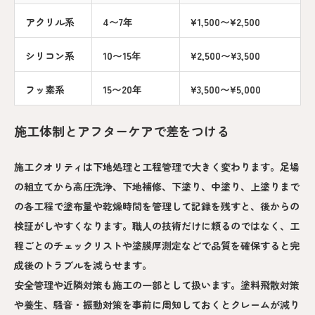
アクリル系
4〜7年
¥1,500〜¥2,500
シリコン系
10〜15年
¥2,500〜¥3,500
フッ素系
15〜20年
¥3,500〜¥5,000
施工体制とアフターケアで差をつける
施工クオリティは下地処理と工程管理で大きく変わります。足場
の組立てから高圧洗浄、下地補修、下塗り、中塗り、上塗りまで
の各工程で塗布量や乾燥時間を管理して記録を残すと、後からの
検証がしやすくなります。職人の技術だけに頼るのではなく、工
程ごとのチェックリストや塗膜厚測定などで品質を確保すると完
成後のトラブルを減らせます。
安全管理や近隣対策も施工の一部として扱います。塗料飛散対策
や養生、騒音・振動対策を事前に周知しておくとクレームが減り