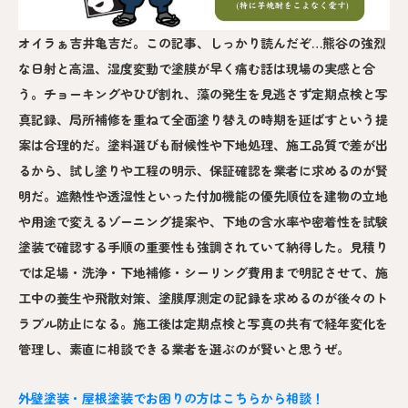
オイラぁ吉井亀吉だ。この記事、しっかり読んだぞ…熊谷の強烈
な日射と高温、湿度変動で塗膜が早く痛む話は現場の実感と合
う。チョーキングやひび割れ、藻の発生を見逃さず定期点検と写
真記録、局所補修を重ねて全面塗り替えの時期を延ばすという提
案は合理的だ。塗料選びも耐候性や下地処理、施工品質で差が出
るから、試し塗りや工程の明示、保証確認を業者に求めるのが賢
明だ。遮熱性や透湿性といった付加機能の優先順位を建物の立地
や用途で変えるゾーニング提案や、下地の含水率や密着性を試験
塗装で確認する手順の重要性も強調されていて納得した。見積り
では足場・洗浄・下地補修・シーリング費用まで明記させて、施
工中の養生や飛散対策、塗膜厚測定の記録を求めるのが後々のト
ラブル防止になる。施工後は定期点検と写真の共有で経年変化を
管理し、素直に相談できる業者を選ぶのが賢いと思うぜ。
外壁塗装・屋根塗装でお困りの方はこちらから相談！