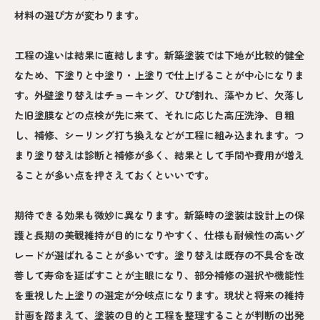
材料の選び方が変わります。
工程の違いは結果に直結します。新築塗装では下地が比較的健全
なため、下塗りと中塗り・上塗りで仕上げることが中心になりま
す。外壁塗り替えはチョーキング、ひび割れ、藻やカビ、欠落し
た旧塗膜などの点検が先に来て、それに応じた高圧洗浄、目粗
し、補修、シーリング打ち換えなどが工程に組み込まれます。つ
まり塗り替えは診断と補修が多く、結果として手間や費用が増え
ることが多い点を押さえておくといいです。
期待できる効果も微妙に異なります。新築時の塗装は設計上の保
護と長期の美観維持が目的になりやすく、仕様も耐候性の高いグ
レードが選ばれることが多いです。塗り替えは既存の不具合を改
善して寿命を延ばすことが主眼になり、部分補修の選択や機能性
を重視した上塗りの選定が分岐点になります。現状と将来の維持
計画を踏まえて、塗装の目的と工程を整理することが判断の出発