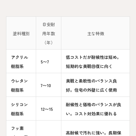
目安耐
塗料種別
用年数
主な特徴
（年）
アクリル
低コストだが耐候性は短め。
5〜7
樹脂系
短期的な美観回復に向く
ウレタン
美観と柔軟性のバランス良
7〜10
樹脂系
好。住宅の外壁に広く使用
シリコン
耐候性と価格のバランスが良
12〜15
樹脂系
い。コスト対効果に優れる
フッ素
高耐候で汚れに強い。長期保