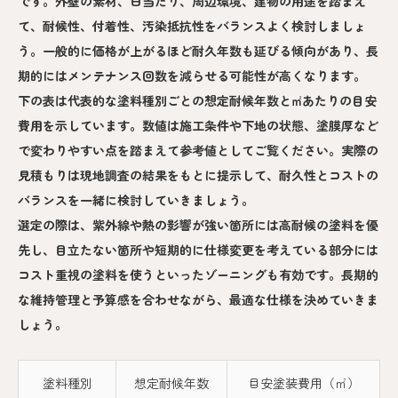
です。外壁の素材、日当たり、周辺環境、建物の用途を踏まえ
て、耐候性、付着性、汚染抵抗性をバランスよく検討しましょ
う。一般的に価格が上がるほど耐久年数も延びる傾向があり、長
期的にはメンテナンス回数を減らせる可能性が高くなります。
下の表は代表的な塗料種別ごとの想定耐候年数と㎡あたりの目安
費用を示しています。数値は施工条件や下地の状態、塗膜厚など
で変わりやすい点を踏まえて参考値としてご覧ください。実際の
見積もりは現地調査の結果をもとに提示して、耐久性とコストの
バランスを一緒に検討していきましょう。
選定の際は、紫外線や熱の影響が強い箇所には高耐候の塗料を優
先し、目立たない箇所や短期的に仕様変更を考えている部分には
コスト重視の塗料を使うといったゾーニングも有効です。長期的
な維持管理と予算感を合わせながら、最適な仕様を決めていきま
しょう。
塗料種別
想定耐候年数
目安塗装費用（㎡）