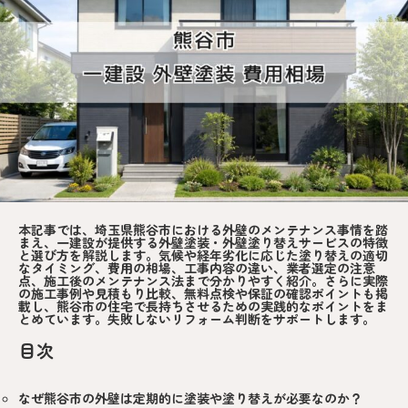
本記事では、埼玉県熊谷市における外壁のメンテナンス事情を踏
まえ、一建設が提供する外壁塗装・外壁塗り替えサービスの特徴
と選び方を解説します。気候や経年劣化に応じた塗り替えの適切
なタイミング、費用の相場、工事内容の違い、業者選定の注意
点、施工後のメンテナンス法まで分かりやすく紹介。さらに実際
の施工事例や見積もり比較、無料点検や保証の確認ポイントも掲
載し、熊谷市の住宅で長持ちさせるための実践的なポイントをま
とめています。失敗しないリフォーム判断をサポートします。
目次
なぜ熊谷市の外壁は定期的に塗装や塗り替えが必要なのか？