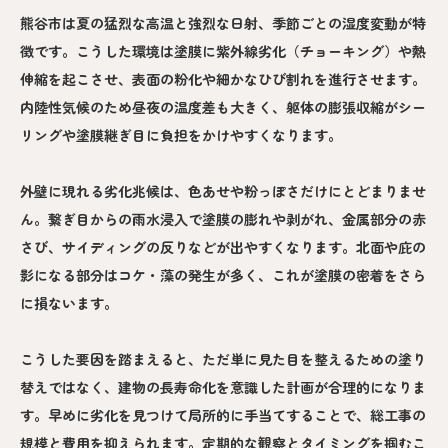
熊谷市は夏の猛烈な高温と強烈な日射、季節ごとの湿度変動が特
徴です。こうした環境は塗膜に紫外線劣化（チョーキング）や熱
伸縮を起こさせ、表面の粉化や細かなひび割れを進行させます。
内陸性気候のため昼夜の温度差も大きく、躯体の膨張収縮がシー
リングや塗膜継ぎ目に負担をかけやすくなります。
外壁に現れる劣化兆候は、色あせや粉っぽさだけにとどまりませ
ん。繋ぎ目からの雨水浸入で塗膜の膨れや剥がれ、金属部分の赤
さび、サイディングの反りなどが出やすくなります。北面や庇の
影になる部分はコケ・藻の発生が多く、これが塗膜の密着をさら
に損ないます。
こうした要因を踏まえると、ただ単に見た目を整えるための塗り
替えではなく、建物の長寿命化を意識した計画が合理的になりま
す。早めに劣化を見つけて局所的に手当てすることで、総工事の
規模と費用を抑えられます。定期的な観察とタイミングを掴むこ