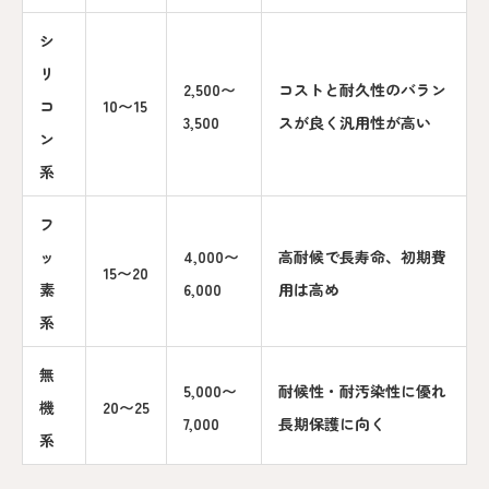
シ
リ
2,500〜
コストと耐久性のバラン
コ
10〜15
3,500
スが良く汎用性が高い
ン
系
フ
ッ
4,000〜
高耐候で長寿命、初期費
15〜20
素
6,000
用は高め
系
無
5,000〜
耐候性・耐汚染性に優れ
機
20〜25
7,000
長期保護に向く
系