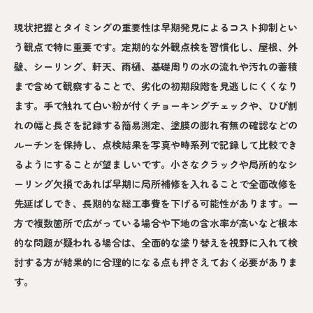
現状把握とタイミングの重要性は早期発見によるコスト抑制とい
う観点で特に重要です。定期的な外観点検を習慣化し、屋根、外
壁、シーリング、軒天、雨樋、基礎周りの水の流れや汚れの蓄積
まで含めて観察することで、劣化の初期段階を見逃しにくくなり
ます。手で触れて白い粉が付くチョーキングチェックや、ひび割
れの幅と長さを記録する簡易測定、塗膜の膨れ有無の確認などの
ルーチンを保持し、点検結果を写真や時系列で記録して比較でき
るようにすることが望ましいです。小さなクラックや局所的なシ
ーリング欠損であれば早期に局所補修を入れることで全面改修を
先延ばしでき、長期的な総工事費を下げる可能性があります。一
方で複数箇所で広がっている場合や下地の含水率が高いなど根本
的な問題が疑われる場合は、全面的な塗り替えを視野に入れて検
討する方が結果的に合理的になる点も押さえておく必要がありま
す。