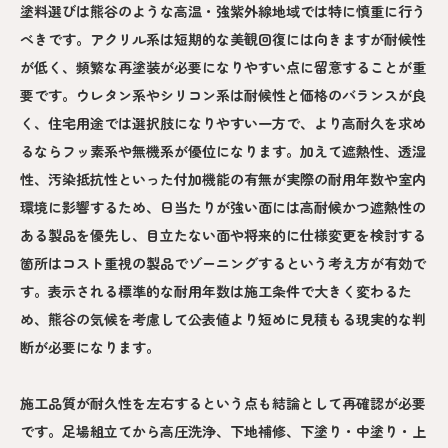
塗料選びは熊谷のような高温・強紫外線地域では特に慎重に行う
べきです。アクリル系は短期的な美観回復には向きますが耐候性
が低く、頻繁な再塗装が必要になりやすい点に留意することが重
要です。ウレタン系やシリコン系は耐候性と価格のバランスが良
く、住宅用途では選択肢になりやすい一方で、より高耐久を求め
るならフッ素系や無機系が優位になります。加えて遮熱性、透湿
性、汚染抵抗性といった付加機能の有無が実際の耐用年数や室内
環境に影響するため、日当たりが強い面には高耐候かつ遮熱性の
ある製品を優先し、目立たない面や将来的に仕様変更を検討する
箇所はコスト重視の製品でゾーニングするという考え方が有効で
す。表示される標準的な耐用年数は施工条件で大きく変わるた
め、熊谷の気候を考慮して公表値より短めに見積もる現実的な判
断が必要になります。
施工品質が耐久性を左右するという点も結論として再確認が必要
です。足場組立てから高圧洗浄、下地補修、下塗り・中塗り・上