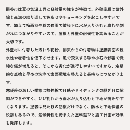
熊谷市は夏の気温上昇と日射量の強さが特徴で、外壁塗膜は紫外
線と高温の繰り返しで色あせやチョーキングを起こしやすいで
す。加えて梅雨期や秋の長雨で塗膜下に水が入り込むと膨れや剥
がれにつながりやすいので、屋根と外壁の耐候性を高めることが
大切です。
外壁材に付着した汚れや花粉、排気からの付着物は塗膜表面の親
水性や密着性を低下させます。風で飛来する砂や小石の影響で微
細な傷が増えると、そこから劣化が進行しやすいですから、定期
的な点検と早めの洗浄で表面環境を整えると長持ちにつながりま
す。
寒暖差の激しい季節は熱伸縮で目地やサイディングの継ぎ目に隙
間ができやすく、ひび割れから雨水が入り込むと下地が痛みやす
くなります。塗装は見た目の回復だけでなく、防水と下地保護の
役割もあるので、気候特性を踏まえた塗料選びと施工計画が効果
を発揮します。