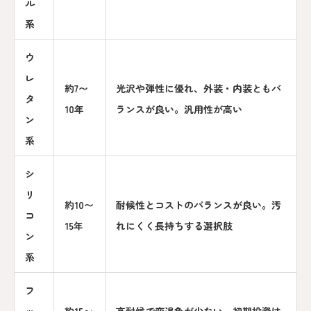
ル
系
ウ
レ
約7〜
光沢や弾性に優れ、外装・内装ともバ
タ
10年
ランスが良い。汎用性が高い
ン
系
シ
リ
約10〜
耐候性とコストのバランスが良い。汚
コ
15年
れにくく長持ちする選択肢
ン
系
フ
ッ
約15〜
高耐候で変退色が少ない。初期投資は