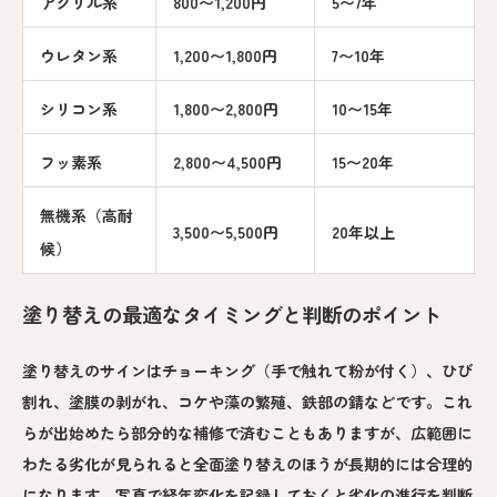
アクリル系
800〜1,200円
5〜7年
ウレタン系
1,200〜1,800円
7〜10年
シリコン系
1,800〜2,800円
10〜15年
フッ素系
2,800〜4,500円
15〜20年
無機系（高耐
3,500〜5,500円
20年以上
候）
塗り替えの最適なタイミングと判断のポイント
塗り替えのサインはチョーキング（手で触れて粉が付く）、ひび
割れ、塗膜の剥がれ、コケや藻の繁殖、鉄部の錆などです。これ
らが出始めたら部分的な補修で済むこともありますが、広範囲に
わたる劣化が見られると全面塗り替えのほうが長期的には合理的
になります。写真で経年変化を記録しておくと劣化の進行を判断