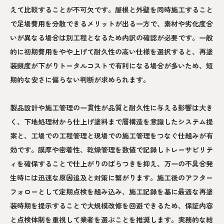
えて比較することが不可欠です。屋根と外壁を同時施工すること
で足場費用を分散できるメリットが出る一方で、素材や劣化度合
いが異なる場合は別工程となるため内訳の確認が必要です。一般
的に初期費用をやや上げて耐久性の高い仕様を選択すると、再塗
装頻度が下がりトータルコストで有利になる場合が多いため、短
期的な安さに偏らない判断が求められます。
製品設計や施工管理の一貫性が品質と耐久性に与える影響は大き
く、下地処理材から仕上げ塗料まで層構造を意識したシステム提
案と、工場での工程管理と現場での施工管理をつなぐ仕組みが有
効です。膜厚や密着性、乾燥管理を数値で記録しトレーサビリテ
ィを確保することで仕上がりのばらつきを抑え、万一の不具合発
生時には迅速な原因追及と対策に繋がります。施工後のアフター
フォローとして定期点検を組み込み、施工記録を基に最適な再塗
装時期を提示することで大規模改修を回避できるため、保証内容
と点検体制を重視して業者を選ぶことを推奨します。実務的な結