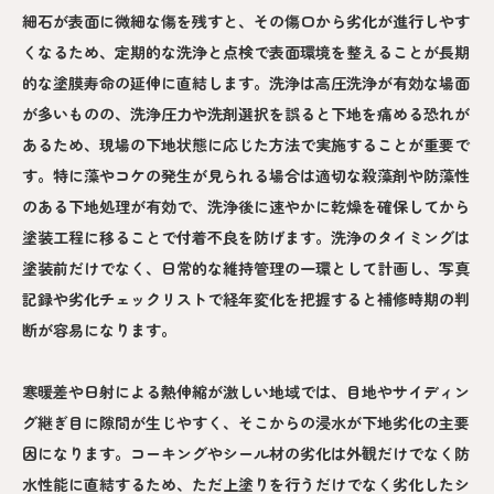
細石が表面に微細な傷を残すと、その傷口から劣化が進行しやす
くなるため、定期的な洗浄と点検で表面環境を整えることが長期
的な塗膜寿命の延伸に直結します。洗浄は高圧洗浄が有効な場面
が多いものの、洗浄圧力や洗剤選択を誤ると下地を痛める恐れが
あるため、現場の下地状態に応じた方法で実施することが重要で
す。特に藻やコケの発生が見られる場合は適切な殺藻剤や防藻性
のある下地処理が有効で、洗浄後に速やかに乾燥を確保してから
塗装工程に移ることで付着不良を防げます。洗浄のタイミングは
塗装前だけでなく、日常的な維持管理の一環として計画し、写真
記録や劣化チェックリストで経年変化を把握すると補修時期の判
断が容易になります。
寒暖差や日射による熱伸縮が激しい地域では、目地やサイディン
グ継ぎ目に隙間が生じやすく、そこからの浸水が下地劣化の主要
因になります。コーキングやシール材の劣化は外観だけでなく防
水性能に直結するため、ただ上塗りを行うだけでなく劣化したシ