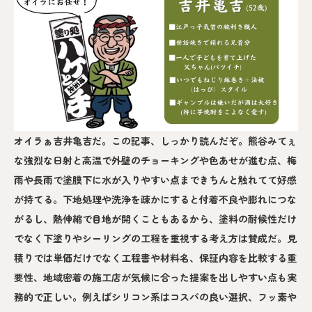
オイラぁ吉井亀吉だ。この記事、しっかり読んだぞ。熊谷みてぇ
な強烈な日射と高温で外壁のチョーキングや色あせが進む点、梅
雨や長雨で塗膜下に水が入りやすい点まできちんと触れてて好感
が持てる。下地処理や洗浄を疎かにすると付着不良や膨れにつな
がるし、熱伸縮で目地が開くこともあるから、塗料の耐候性だけ
でなく下塗りやシーリングの工程を重視する考え方は賛成だ。見
積りでは単価だけでなく工程書や材料名、保証内容を比較する重
要性、地域密着の施工店が気候に合った提案を出しやすい点も実
務的で正しい。例えばシリコン系はコスパの良い選択、フッ素や