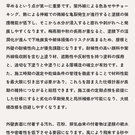
早めるという点が第一に重要です。紫外線による色あせやチョー
キング、熱による伸縮での微細な亀裂発生が進行すると塗膜の保
護機能が低下し、そこから水分が浸入すると膨れや剥がれへと発
展しやすくなります。梅雨期や秋の長雨が重なると、塗膜下の湿
潤化が進んで下地腐食や躯体損傷のリスクが高まるため、屋根と
外壁の耐候性向上が優先課題になります。耐候性の高い顔料や紫
外線吸収剤を含む上塗り材、遮熱性や反射性を持つ塗料の採用
と、適切な下塗りと中塗りによる層構造の確立が有効です。ま
た、施工時期の選定や乾燥条件の管理を徹底することで材料性能
を最大限に引き出す必要があり、これらを踏まえた仕様計画が長
期の維持につながると総括できます。施工後の定期点検を前提に
した仕様にすると劣化の早期発見と局所補修が可能になり、大規
模改修を回避しやすくなります。
外壁表面に付着する汚れ、花粉、排気由来の付着物は塗膜の親水
性や密着性を低下させる要因になります。風により飛来する砂や