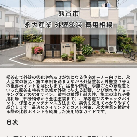
熊谷市で外壁の劣化や色あせが気になる住宅オーナー向けに、永
大産業の製品・施工事例を踏まえながら外壁塗装と外壁塗り替え
の重要ポイントを解説します。猛暑や降雨、季節ごとの寒暖差と
いった熊谷市特有の気候が外壁に与える影響、ひび割れやチョー
キングなどの劣化サイン、塗料の種類と耐久性、施工の流れや費
用相場（部分補修から全面塗装まで）、業者選びのチェックポイ
ント、保証とメンテナンス方法まで、実例を交えてわかりやすく
紹介します。最適なタイミングとコスト対策、永大産業を検討す
る際の比較ポイントも網羅した実用的なガイドです。
目次