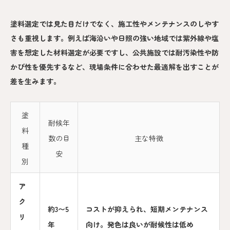
塗料選定では見た目だけでなく、施工性やメンテナンスのしやす
さも重視します。例えば海沿いや日照の強い地域では紫外線や塩
害を想定した材料選定が必要ですし、公共施設では耐汚染性や防
かび性を優先するなど、現場条件に合わせた最適解を出すことが
差を生みます。
塗
耐候年
料
数の目
主な特徴
種
安
別
ア
ク
約3〜5
コストが抑えられ、短期メンテナンス
リ
年
向け。発色は良いが耐候性は低め