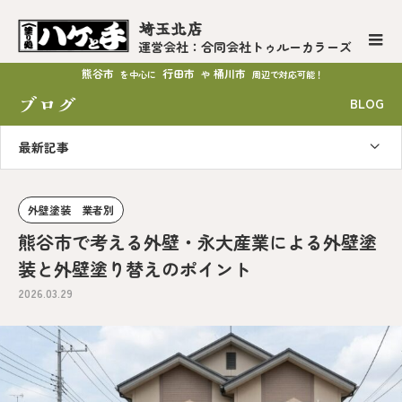
埼玉北店
運営会社：合同会社トゥルーカラーズ
熊谷市
行田市
桶川市
を中心に
や
周辺で対応可能！
ブログ
BLOG
最新記事
外壁塗装 業者別
熊谷市で考える外壁・永大産業による外壁塗
装と外壁塗り替えのポイント
2026.03.29