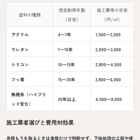
想定耐用年数
施工費用の目安
塗料の種類
（目安）
（円/m²）
アクリル
4〜7年
1,500〜2,500
ウレタン
7〜10年
2,000〜3,500
シリコン
10〜15年
2,800〜4,500
フッ素
15〜20年
3,800〜6,000
無機系（ハイブリ
20年以上
4,500〜8,000
ッド含む）
施工業者選びと費用対効果
見積もりを取るときは単価だけで判断せず、下地処理の工程や使