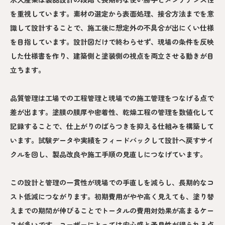
を重視しています。素材の選定から表面処理、接合方法までを意
識して設計することで、施工後に想定外の不具合が出にくい仕様
を目指しています。設計図だけで終わらせず、現場の条件を反映
した仕様書を作り、建築側と塗装側の視点を両立させる動きが目
立ちます。
品質管理は工場での工程管理と現場での施工管理をつなげる点で
差が出ます。塗膜の膜厚や密着性、乾燥工程の管理を数値化して
記録することで、仕上がりのばらつきを抑える仕組みを構築して
います。試験データや実績をフィードバックして設計へ戻すサイ
クルを回し、製品改良や施工手順の見直しにつなげています。
この設計と管理の一貫性が現場での手直しを減らし、長期的なコ
スト低減につながります。初期費用がやや高く見えても、塗り替
えまでの期間が伸びることでトータルの費用対効果が高まるケー
スが多いです。ユーザーにとっては安心感と予見性が得られる点