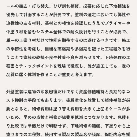
ールの撤去・打ち替え、ひび割れ補修、必要に応じた下地補強を
優先して計画することが肝要です。塗料の選定においても弾性や
追従性のある材料、基材との相性を確認したうえでプライマーや
中塗り材を含むシステム全体での耐久設計を行うことが必要で、
単一の上塗り材だけで性能を期待するのは避けるべきです。施工
の季節性を考慮し、極端な高温期や多湿期を避けた工程組みを行
うことで塗膜の乾燥不良や付着不良を減らせます。下地処理の工
程書とチェックポイントを現場で徹底し、誰が施工しても一定の
品質に届く体制を作ることが重要と考えます。
外壁塗装は建物の印象回復だけでなく資産価値維持と長期的なコ
スト抑制の手段でもあります。塗膜劣化を放置して躯体補修が必
要となると、補修費用は塗り替え費用を大きく上回るケースが多
いため、早めの点検と補修が総費用低減につながります。見積も
り比較では単価だけで判断せず、下地補修の範囲、下塗りから上
塗りまでの工程数、使用する製品の製品名や膜厚、保証内容を揃