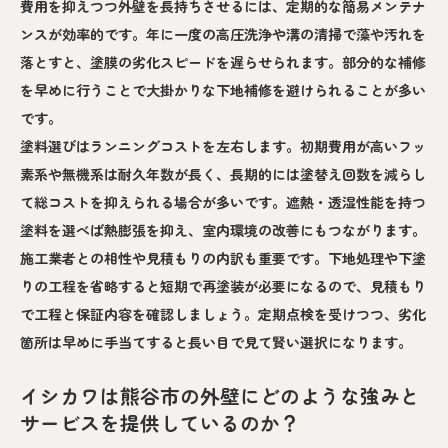
費用を抑えつつ外壁を長持ちさせるには、定期的な簡易メンテナ
ンスが効率的です。年に一度の高圧洗浄や溝の清掃で藻や汚れを
落とすと、塗膜の劣化スピードを遅らせられます。部分的な補修
を早めに行うことで大掛かりな下地補修を避けられることが多い
です。
塗料選びはランニングコストを左右します。初期費用が高いフッ
素系や無機系は耐久年数が長く、長期的には塗替え回数を減らし
て総コストを抑えられる場合が多いです。遮熱・透湿性能を持つ
塗料を選べば熱膨張を抑え、室内環境の改善にもつながります。
施工業者との相性や見積もりの内訳も重要です。下地処理や下塗
りの工程を省略すると短期で再塗装が必要になるので、見積もり
で工程と保証内容を確認しましょう。定期点検を受けつつ、劣化
箇所は早めに手当てすると長い目で見て賢い選択になります。
イシカワは熊谷市の外壁にどのような強みと
サービスを提供しているのか？