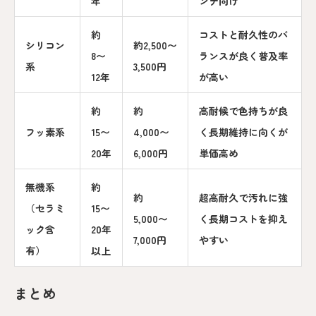
年
ンテ向け
約
コストと耐久性のバ
シリコン
約2,500〜
8〜
ランスが良く普及率
系
3,500円
12年
が高い
約
約
高耐候で色持ちが良
フッ素系
15〜
4,000〜
く長期維持に向くが
20年
6,000円
単価高め
無機系
約
約
超高耐久で汚れに強
（セラミ
15〜
5,000〜
く長期コストを抑え
ック含
20年
7,000円
やすい
有）
以上
まとめ