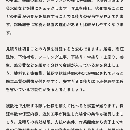
吸水痕などを順にチェックします。写真を残し、劣化箇所ごとに
どの処置が必要かを整理することで見積りの妥当性が見えてきま
す。診断報告に写真と処置の理由があると比較がしやすくなりま
す。
見積りは項目ごとの内訳を確認すると安心できます。足場、高圧
洗浄、下地補修、シーリング工事、下塗り・中塗り・上塗り、養
生、処分費などを細かく分けて金額が入っているかを見ましょ
う。塗料名と塗布量、希釈や乾燥時間の指示が明記されていると
施工品質の想像が付きやすく、安すぎる見積りは下地処理や工程
を省いている可能性があると考えましょう。
複数社で比較する際は仕様を揃えて比べると誤差が減ります。保
証年数や保証内容、追加工事が発生した場合の条件も確認しまし
ょう。見積りの有効期限、支払い条件、作業開始から完了までの
目安日数が書かれているかで業者の誠実さも見えます。納得でき