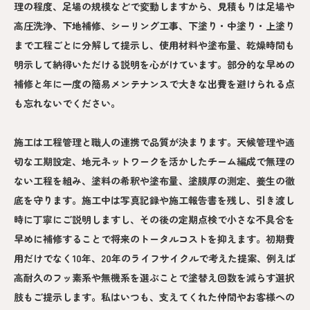
理の程度、足場の規模などで変動しますから、見積もりは足場や
高圧洗浄、下地補修、シーリング工事、下塗り・中塗り・上塗り
まで工程ごとに分解して提示し、使用材料や塗布量、乾燥時間も
明示して納得いただける説明を心がけています。部分的な早めの
補修と年に一度の簡易メンテナンスで大きな出費を避けられる点
も忘れないでください。
施工は工程管理と職人の連携で品質が決まります。天候管理や適
切な工期設定、地元ネットワークを活かしたチーム編成で無理の
ない工程を組み、塗料の希釈や塗布量、塗膜厚の測定、養生の徹
底を守ります。施工中は写真記録や施工報告書を残し、引き渡し
時に丁寧にご説明しますし、その後の定期点検で小さな不具合を
早めに補修することで将来のトータルコストを抑えます。初期費
用だけでなく10年、20年のライフサイクルで考えた提案、例えば
高耐久のフッ素系や無機系を選ぶことで塗替え回数を減らす選択
肢もご提示します。私はいつも、支えてくれた仲間やお客様への