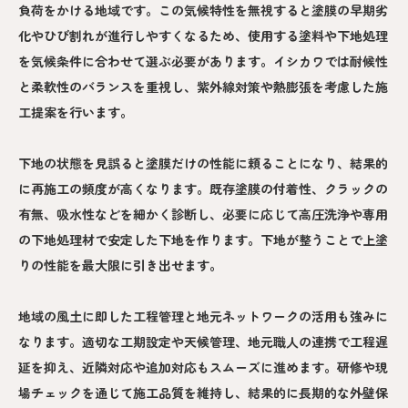
負荷をかける地域です。この気候特性を無視すると塗膜の早期劣
化やひび割れが進行しやすくなるため、使用する塗料や下地処理
を気候条件に合わせて選ぶ必要があります。イシカワでは耐候性
と柔軟性のバランスを重視し、紫外線対策や熱膨張を考慮した施
工提案を行います。
下地の状態を見誤ると塗膜だけの性能に頼ることになり、結果的
に再施工の頻度が高くなります。既存塗膜の付着性、クラックの
有無、吸水性などを細かく診断し、必要に応じて高圧洗浄や専用
の下地処理材で安定した下地を作ります。下地が整うことで上塗
りの性能を最大限に引き出せます。
地域の風土に即した工程管理と地元ネットワークの活用も強みに
なります。適切な工期設定や天候管理、地元職人の連携で工程遅
延を抑え、近隣対応や追加対応もスムーズに進めます。研修や現
場チェックを通じて施工品質を維持し、結果的に長期的な外壁保