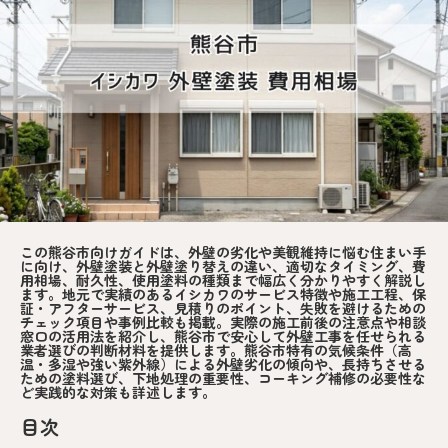
この熊谷市向けガイドは、外壁の劣化や美観維持に悩む住まい手
に向け、外壁塗装と外壁塗り替えの違い、適切なタイミング、費
用相場、耐久性、使用塗料の種類まで幅広く分かりやすく解説し
ます。地元で実績のあるイシカワのサービス特徴や施工工程、保
証・アフターサービス、見積りのポイント、失敗を避けるための
チェック項目や事例比較も掲載。実際の施工前後の注意点や相談
窓口の活用法を紹介し、熊谷市で安心して外壁工事を任せられる
業者選びの判断材料を提供します。熊谷市特有の気候条件（高
温・多湿や強い紫外線）による外壁劣化の傾向や、長持ちさせる
ための塗料選び、下地処理の重要性、コーキング補修の必要性な
ど実践的な対策も詳述します。
目次