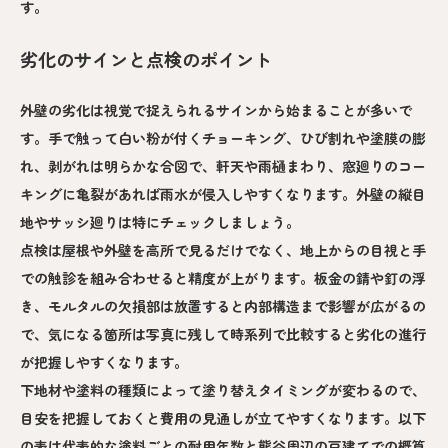
す。
劣化のサインと点検のポイント
外壁の劣化は視覚で捉えられるサインから始まることが多いで
す。手で触って白い粉が付くチョーキング、ひび割れや塗膜の膨
れ、剥がれは明らかな合図で、軒天や雨樋まわり、窓廻りのコー
キングに亀裂があれば雨水が侵入しやすくなります。外壁の縦目
地やサッシ廻りは特にチェックしましょう。
点検は屋根や外壁を高所で見るだけでなく、地上からの目視と手
での触診を組み合わせると精度が上がります。板金の錆や釘の浮
き、モルタルの欠損部は放置すると内部構造まで影響が広がるの
で、気になる箇所は写真に残して時系列で比較すると劣化の進行
が把握しやすくなります。
下地材や塗料の種類によって塗り替えタイミングが変わるので、
目安を把握しておくと費用の見通しが立てやすくなります。以下
の表は代表的な塗料ごとの耐用年数と熊谷周辺の戸建てでの概算