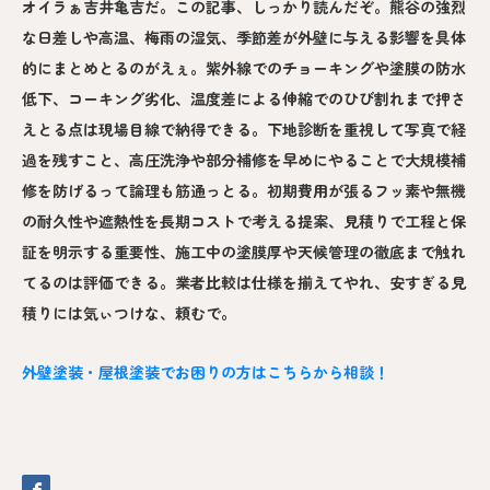
オイラぁ吉井亀吉だ。この記事、しっかり読んだぞ。熊谷の強烈
な日差しや高温、梅雨の湿気、季節差が外壁に与える影響を具体
的にまとめとるのがえぇ。紫外線でのチョーキングや塗膜の防水
低下、コーキング劣化、温度差による伸縮でのひび割れまで押さ
えとる点は現場目線で納得できる。下地診断を重視して写真で経
過を残すこと、高圧洗浄や部分補修を早めにやることで大規模補
修を防げるって論理も筋通っとる。初期費用が張るフッ素や無機
の耐久性や遮熱性を長期コストで考える提案、見積りで工程と保
証を明示する重要性、施工中の塗膜厚や天候管理の徹底まで触れ
てるのは評価できる。業者比較は仕様を揃えてやれ、安すぎる見
積りには気ぃつけな、頼むで。
外壁塗装・屋根塗装でお困りの方はこちらから相談！