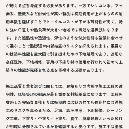
が増える点を考慮する必要があります。一方でシリコン系、フッ
素系、無機系など耐候性が高い製品は初期費用が上がるものの耐
用年数を延ばすことでトータルコストが下がる可能性が高く、特
に強い日差しや熱負荷が大きい地域では有効な選択肢になりま
す。また遮熱性や透湿性、弾性のような付加性能も気候に合わせ
て選ぶことで熱膨張や内部結露のリスクを抑えられます。重要な
のは塗料性能を最大限に引き出すための下地処理であり、適切な
高圧洗浄、下地補修、専用の下塗り材の使用が行われて初めて上
塗りの性能が発揮される点を重視する必要があります。
施工品質と業者選びに関しては、見積もりの内訳や施工工程の透
明性、現場管理の徹底が最も重要な判断基準になります。工程を
省略した安価な見積もりは短期的には魅力的でも長期的には再施
工のリスクを高めるため、足場、高圧洗浄、下地補修、シーリン
グ工事、下塗り・中塗り・上塗り、養生、廃棄処理といった項目
が明確に分解されているかを確認すると安心です。施工中は塗膜