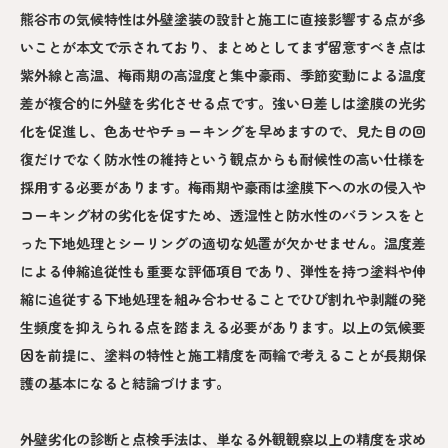
熊谷市の気候特性は外壁塗装の設計と施工に直接影響する点が多
いことが本文で示されており、まとめとしてまず留意すべき点は
紫外線と高温、梅雨期の高湿度と集中豪雨、季節変動による温度
差が複合的に外壁を劣化させる点です。強い日差しは塗膜の光劣
化を促進し、色あせやチョーキングを早めますので、見た目の回
復だけでなく防水性の維持という観点からも耐候性の高い仕様を
採用する必要があります。梅雨期や豪雨は塗膜下への水の侵入や
コーキング材の劣化を促すため、透湿性と防水性のバランスをと
った下地処理とシーリングの適切な処置が欠かせません。温度差
による伸縮追従性も重要な評価項目であり、弾性を持つ塗料や伸
縮に追従する下地処理を組み合わせることでひび割れや剥離の発
生頻度を抑えられる点を踏まえる必要があります。以上の気候要
因を前提に、塗料の特性と施工精度を両輪で考えることが長期保
護の基本になると結論づけます。
外壁劣化の診断と点検手法は、単なる外観観察以上の精度を求め