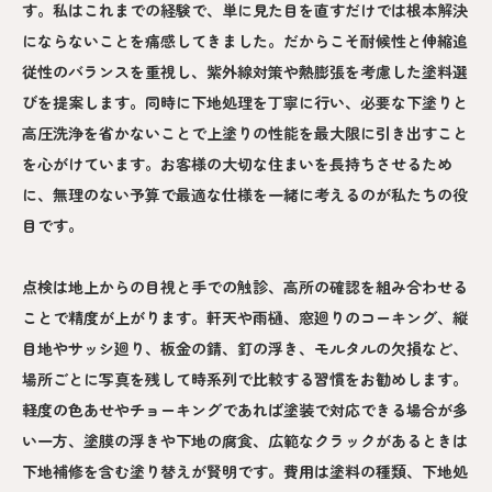
す。私はこれまでの経験で、単に見た目を直すだけでは根本解決
にならないことを痛感してきました。だからこそ耐候性と伸縮追
従性のバランスを重視し、紫外線対策や熱膨張を考慮した塗料選
びを提案します。同時に下地処理を丁寧に行い、必要な下塗りと
高圧洗浄を省かないことで上塗りの性能を最大限に引き出すこと
を心がけています。お客様の大切な住まいを長持ちさせるため
に、無理のない予算で最適な仕様を一緒に考えるのが私たちの役
目です。
点検は地上からの目視と手での触診、高所の確認を組み合わせる
ことで精度が上がります。軒天や雨樋、窓廻りのコーキング、縦
目地やサッシ廻り、板金の錆、釘の浮き、モルタルの欠損など、
場所ごとに写真を残して時系列で比較する習慣をお勧めします。
軽度の色あせやチョーキングであれば塗装で対応できる場合が多
い一方、塗膜の浮きや下地の腐食、広範なクラックがあるときは
下地補修を含む塗り替えが賢明です。費用は塗料の種類、下地処