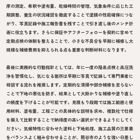
厚の測定、希釈や塗布量、乾燥時間の管理、気象条件に応じた工
期調整、養生の状況確認を徹底することで塗膜の性能確保につな
がり、写真記録や施工報告書を残すことで引き渡し後のメンテ計
画に役立ちます。さらに保証やアフターフォローを契約に含めて
定期点検の体制を整えることで、小さな不具合を早期に補修し大
規模な補修費用を抑えられる点も重要な判断材料になります。
最後に実務的な行動指針としては、年に一度の簡易点検と高圧洗
浄を習慣化し、気になる箇所は早期に写真で記録して専門業者に
相談する流れを推奨します。定期的な清掃や部分補修を怠らない
ことで下地の悪化を防ぎ、結果として大掛かりな補修や塗り直し
の頻度を下げることが可能です。見積もり段階では施工範囲と使
用材料、塗布量、工程ごとの具体的な説明を求め、複数社で仕様
を揃えて比較することで納得度の高い選択ができるようにしてく
ださい。気候特性に合わせた塗料と下地処理、施工品質の三要素
をバランスよく組み合わせることが、熊谷市のような強い日差し