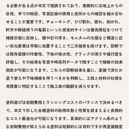
る必要がある点が本文で強調されており、実務的には地上からの
目視、手での触診、写真記録の併用と高所からの確認を組み合わ
せることが重要です。チョーキング、ひび割れ、膨れ、剥がれ、
軒天や雨樋周りの亀裂といった視覚的サインは優先順位をつけて
補修計画に反映し、錆や釘の浮き、モルタルの欠損など構造に近
い劣化要素は早期に処置することで二次被害を防げます。診断で
は既存塗膜の付着性、下地の吸水性、クラックの深さや進行度を
評価し、その結果を写真や時系列データで残すことで補修の効果
測定が可能になります。これらの診断結果を基に、塗装で済むか
塗り替えや下地補修を伴うべきかを判断し、工程と材料の仕様を
見積書に明記することで施工後の齟齬を減らせます。
塗料選びは初期費用とランニングコストのバランスで決めるべき
で、本文で示した各種塗料の耐用年数と性質を踏まえると長期的
なコスト最適化が可能になります。具体的にはアクリル系のよう
な初期費用が抑えられる塗料は短期的には有利ですが再塗装頻度