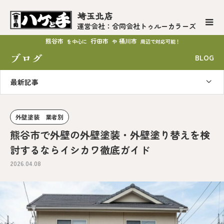
埼玉北店
運営会社：合同会社トゥルーカラーズ
熊谷市
行田市
桶川市
を中心に
や
周辺で対応可能！
ブログ
BLOG
最新記事
外壁塗装 業者別
熊谷市で外壁の外壁塗装・外壁塗り替えを検
討するならイシカワ徹底ガイド
2026.04.08