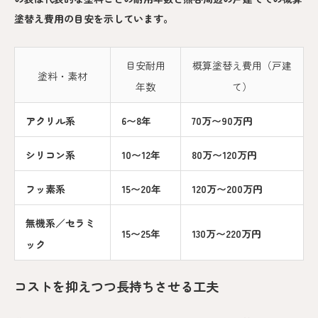
塗替え費用の目安を示しています。
目安耐用
概算塗替え費用（戸建
塗料・素材
年数
て）
アクリル系
6〜8年
70万〜90万円
シリコン系
10〜12年
80万〜120万円
フッ素系
15〜20年
120万〜200万円
無機系／セラミ
15〜25年
130万〜220万円
ック
コストを抑えつつ長持ちさせる工夫